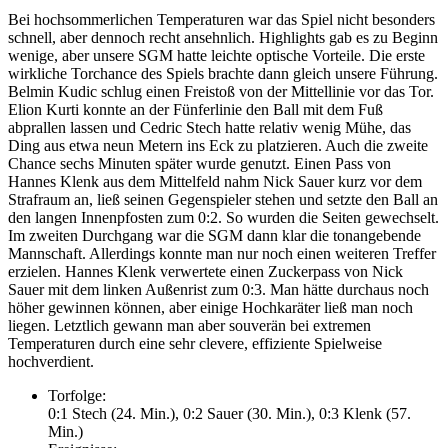
Bei hochsommerlichen Temperaturen war das Spiel nicht besonders
schnell, aber dennoch recht ansehnlich. Highlights gab es zu Beginn
wenige, aber unsere SGM hatte leichte optische Vorteile. Die erste
wirkliche Torchance des Spiels brachte dann gleich unsere Führung.
Belmin Kudic schlug einen Freistoß von der Mittellinie vor das Tor.
Elion Kurti konnte an der Fünferlinie den Ball mit dem Fuß
abprallen lassen und Cedric Stech hatte relativ wenig Mühe, das
Ding aus etwa neun Metern ins Eck zu platzieren. Auch die zweite
Chance sechs Minuten später wurde genutzt. Einen Pass von
Hannes Klenk aus dem Mittelfeld nahm Nick Sauer kurz vor dem
Strafraum an, ließ seinen Gegenspieler stehen und setzte den Ball an
den langen Innenpfosten zum 0:2. So wurden die Seiten gewechselt.
Im zweiten Durchgang war die SGM dann klar die tonangebende
Mannschaft. Allerdings konnte man nur noch einen weiteren Treffer
erzielen. Hannes Klenk verwertete einen Zuckerpass von Nick
Sauer mit dem linken Außenrist zum 0:3. Man hätte durchaus noch
höher gewinnen können, aber einige Hochkaräter ließ man noch
liegen. Letztlich gewann man aber souverän bei extremen
Temperaturen durch eine sehr clevere, effiziente Spielweise
hochverdient.
Torfolge:
0:1 Stech (24. Min.), 0:2 Sauer (30. Min.), 0:3 Klenk (57.
Min.)