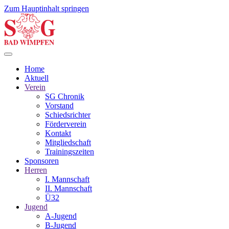
Zum Hauptinhalt springen
Home
Aktuell
Verein
SG Chronik
Vorstand
Schiedsrichter
Förderverein
Kontakt
Mitgliedschaft
Trainingszeiten
Sponsoren
Herren
I. Mannschaft
II. Mannschaft
Ü32
Jugend
A-Jugend
B-Jugend