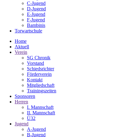
C-Jugend
D-Jugend
E-Jugend
F-Jugend
Bambinis
Torwartschule
Home
Aktuell
Verein
SG Chronik
Vorstand
Schiedsrichter
Förderverein
Kontakt
Mitgliedschaft
Trainingszeiten
Sponsoren
Herren
I. Mannschaft
II. Mannschaft
Ü32
Jugend
A-Jugend
B-Jugend