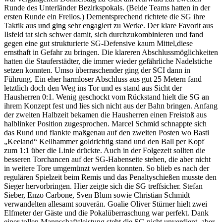
Runde des Unterländer Bezirkspokals. (Beide Teams hatten in der
ersten Runde ein Freilos.) Dementsprechend richtete die SG ihre
Taktik aus und ging sehr engagiert zu Werke. Der klare Favorit aus
Ilsfeld tat sich schwer damit, sich durchzukombinieren und fand
gegen eine gut strukturierte SG-Defensive kaum Mittel,diese
ernsthaft in Gefahr zu bringen. Die klareren Abschlussmöglichkeiten
hatten die Stauferstädter, die immer wieder gefährliche Nadelstiche
setzen konnten. Umso überraschender ging der SCI dann in
Führung. Ein eher harmloser Abschluss aus gut 25 Metern fand
letztlich doch den Weg ins Tor und es stand aus Sicht der
Hausherren 0:1. Wenig geschockt vom Rückstand hielt die SG an
ihrem Konzept fest und lies sich nicht aus der Bahn bringen. Anfang
der zweiten Halbzeit bekamen die Hausherren einen Freistoß aus
halblinker Position zugesprochen. Marcel Schmid schnappte sich
das Rund und flankte maßgenau auf den zweiten Posten wo Basti
„Keeland“ Kellhammer goldrichtig stand und den Ball per Kopf
zum 1:1 über die Linie drückte. Auch in der Folgezeit sollten die
besseren Torchancen auf der SG-Habenseite stehen, die aber nicht
in weitere Tore umgemünzt werden konnten. So blieb es nach der
regulären Spielzeit beim Remis und das Penaltyschießen musste den
Sieger hervorbringen. Hier zeigte sich die SG treffsicher. Stefan
Sieber, Enzo Carbone, Sven Blum sowie Christian Schmidt
verwandelten allesamt souverän. Goalie Oliver Stürner hielt zwei
Elfmeter der Gäste und die Pokalüberraschung war perfekt. Dank
einer tollen Mannschaftsleistung steht die SG nicht unverdient, aber