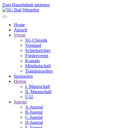
Zum Hauptinhalt springen
Home
Aktuell
Verein
SG Chronik
Vorstand
Schiedsrichter
Förderverein
Kontakt
Mitgliedschaft
Trainingszeiten
Sponsoren
Herren
I. Mannschaft
II. Mannschaft
Ü32
Jugend
A-Jugend
B-Jugend
C-Jugend
D-Jugend
E-Jugend