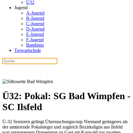
Ü32
Jugend
A-Jugend
B-Jugend
C-Jugend
D-Jugend
E-Jugend
F-Jugend
Bambinis
Torwartschule
Ü32: Pokal: SG Bad Wimpfen -
SC Ilsfeld
Ü-32 Senioren gelingt Überraschungscoup Niemand geringeres als
der amtierende Pokalsieger und zugleich Bezirksligist aus Ilsfeld
war vergangenen Donnerstag zu Gast am Kurwald zur zweiten