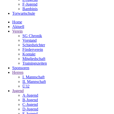
F-Jugend
Bambinis
Torwartschule
Home
Aktuell
Verein
SG Chronik
Vorstand
Schiedsrichter
Förderverein
Kontakt
Mitgliedschaft
Trainingszeiten
Sponsoren
Herren
I. Mannschaft
II. Mannschaft
Ü32
Jugend
A-Jugend
B-Jugend
C-Jugend
D-Jugend
E-Jugend