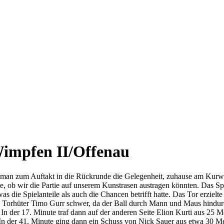
impfen II/Offenau
 man zum Auftakt in die Rückrunde die Gelegenheit, zuhause am Kurwa
e, ob wir die Partie auf unserem Kunstrasen austragen könnten. Das Spi
s die Spielanteile als auch die Chancen betrifft hatte. Das Tor erziel
 Torhüter Timo Gurr schwer, da der Ball durch Mann und Maus hindurch
or. In der 17. Minute traf dann auf der anderen Seite Elion Kurti aus 
n. In der 41. Minute ging dann ein Schuss von Nick Sauer aus etwa 30