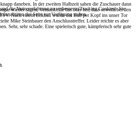
 knapp daneben. In der zweiten Halbzeit sahen die Zuschauer dann
e und die Nutzererfahrung zu verbessern (Tracking Cookies). Sie
ar wieder sagen, Vereinsbrille hin oder her, dass sowohl bei den
tionalitäten der Seite zur Verfügung stehen.
er TSV. Nach einem Eckball wurde der Ball per Kopf ins unser Tor
elte Mike Steinbauer den Anschlusstreffer. Leider reichte es aber
. Sehr, sehr schade. Eine spielerisch gute, kämpferisch sehr gute
ch