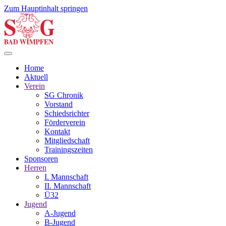
Zum Hauptinhalt springen
Home
Aktuell
Verein
SG Chronik
Vorstand
Schiedsrichter
Förderverein
Kontakt
Mitgliedschaft
Trainingszeiten
Sponsoren
Herren
I. Mannschaft
II. Mannschaft
Ü32
Jugend
A-Jugend
B-Jugend