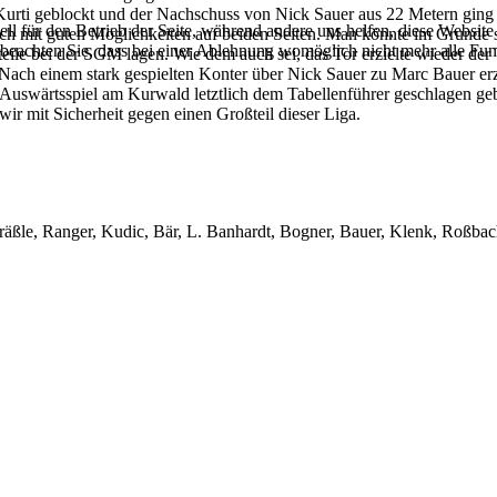
 Kurti geblockt und der Nachschuss von Nick Sauer aus 22 Metern ging
ell für den Betrieb der Seite, während andere uns helfen, diese Websit
mit guten Möglichkeiten auf beiden Seiten. Man könnte im Grunde sog
 beachten Sie, dass bei einer Ablehnung womöglich nicht mehr alle Funk
rteile bei der SGM lagen. Wie dem auch sei, das Tor erzielte wieder d
Nach einem stark gespielten Konter über Nick Sauer zu Marc Bauer erzi
swärtsspiel am Kurwald letztlich dem Tabellenführer geschlagen geben
ir mit Sicherheit gegen einen Großteil dieser Liga.
 Gräßle, Ranger, Kudic, Bär, L. Banhardt, Bogner, Bauer, Klenk, Roßba