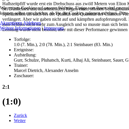
Halbzeitpfiff wurde erst ein Drehschuss aus zwölf Metern von Elion
Wir nutzen Cookies auf unserer Website. Einige von ihnen sind essenzi
bei Dunkelheit und zunehmendem Regen einen offenen Schlagabtausch 
können selbst entscheiden, ob Sie die Cookies zulassen möchten. Bitte
Spielanteilen als auch bei der Qualität und Quantität der Chancen Vo
verlängert. Aber wir gaben nicht auf und kämpften aufopferungsvoll. 
Akzeptieren
Ablehnen
zum Schluss nicht mehr zum Ausgleich und so musste man sich beim Au
Weitere Informationen
|
Impressum
Leistung wurde nicht belohnt, aber mit dieser Performance gewinnen w
Torfolge:
1:0 (7. Min.), 2:0 (78. Min.), 2:1 Steinbauer (83. Min.)
Ereignisse:
Aufstellung:
Gurr, Schulze, Pluhatsch, Kurti, Alhaj Ali, Steinbauer, Sauer,
Trainer:
Marcel Dietrich, Alexander Anselm
Zuschauer:
2:1
(1:0)
Zurück
Weiter