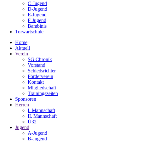
C-Jugend
D-Jugend
E-Jugend
F-Jugend
Bambinis
Torwartschule
Home
Aktuell
Verein
SG Chronik
Vorstand
Schiedsrichter
Förderverein
Kontakt
Mitgliedschaft
Trainingszeiten
Sponsoren
Herren
I. Mannschaft
II. Mannschaft
Ü32
Jugend
A-Jugend
B-Jugend