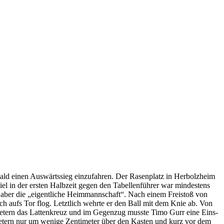
ld einen Auswärtssieg einzufahren. Der Rasenplatz in Herbolzheim
el in der ersten Halbzeit gegen den Tabellenführer war mindestens
te aber die „eigentliche Heimmannschaft“. Nach einem Freistoß von
 aufs Tor flog. Letztlich wehrte er den Ball mit dem Knie ab. Von
25 Metern das Lattenkreuz und im Gegenzug musste Timo Gurr eine Eins-
 Metern nur um wenige Zentimeter über den Kasten und kurz vor dem