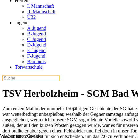
Herren
I. Mannschaft
II. Mannschaft
Ü32
Jugend
A-Jugend
B-Jugend
C-Jugend
D-Jugend
E-Jugend
F-Jugend
Bambinis
Torwartschule
TSV Herbolzheim - SGM Bad W
Zum ersten Mal in der nunmehr 150jährigen Geschichte der SG hatte
war wetterbedingt unbespielbar, weshalb der Gegner samstags anfragt
ausgeglichen, wenn nicht unsere SGM sogar leichte Vorteile sowohl wa
außen, der auf den kurzen Pfosten gezogen wurde, war es für unseren
dort prallte er aber gegen einen Feldspieler und fiel doch in unser T
Wir benutzen Cookies
gegen-Eins-Situation für sich entscheiden, um das 2:0 zu verhinder