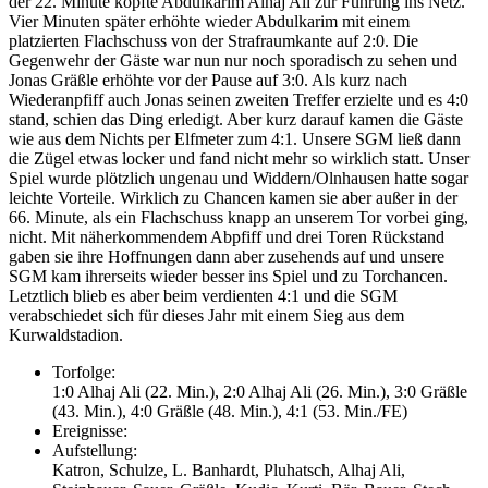
der 22. Minute köpfte Abdulkarim Alhaj Ali zur Führung ins Netz.
Vier Minuten später erhöhte wieder Abdulkarim mit einem
platzierten Flachschuss von der Strafraumkante auf 2:0. Die
Gegenwehr der Gäste war nun nur noch sporadisch zu sehen und
Jonas Gräßle erhöhte vor der Pause auf 3:0. Als kurz nach
Wiederanpfiff auch Jonas seinen zweiten Treffer erzielte und es 4:0
stand, schien das Ding erledigt. Aber kurz darauf kamen die Gäste
wie aus dem Nichts per Elfmeter zum 4:1. Unsere SGM ließ dann
die Zügel etwas locker und fand nicht mehr so wirklich statt. Unser
Spiel wurde plötzlich ungenau und Widdern/Olnhausen hatte sogar
leichte Vorteile. Wirklich zu Chancen kamen sie aber außer in der
66. Minute, als ein Flachschuss knapp an unserem Tor vorbei ging,
nicht. Mit näherkommendem Abpfiff und drei Toren Rückstand
gaben sie ihre Hoffnungen dann aber zusehends auf und unsere
SGM kam ihrerseits wieder besser ins Spiel und zu Torchancen.
Letztlich blieb es aber beim verdienten 4:1 und die SGM
verabschiedet sich für dieses Jahr mit einem Sieg aus dem
Kurwaldstadion.
Torfolge:
1:0 Alhaj Ali (22. Min.), 2:0 Alhaj Ali (26. Min.), 3:0 Gräßle
(43. Min.), 4:0 Gräßle (48. Min.), 4:1 (53. Min./FE)
Ereignisse:
Aufstellung:
Katron, Schulze, L. Banhardt, Pluhatsch, Alhaj Ali,