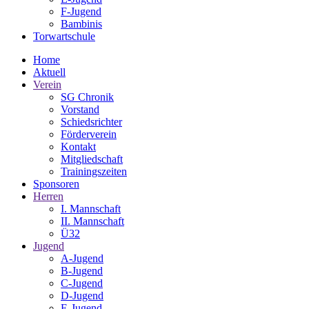
F-Jugend
Bambinis
Torwartschule
Home
Aktuell
Verein
SG Chronik
Vorstand
Schiedsrichter
Förderverein
Kontakt
Mitgliedschaft
Trainingszeiten
Sponsoren
Herren
I. Mannschaft
II. Mannschaft
Ü32
Jugend
A-Jugend
B-Jugend
C-Jugend
D-Jugend
E-Jugend