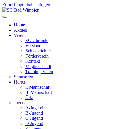
Zum Hauptinhalt springen
Home
Aktuell
Verein
SG Chronik
Vorstand
Schiedsrichter
Förderverein
Kontakt
Mitgliedschaft
Trainingszeiten
Sponsoren
Herren
I. Mannschaft
II. Mannschaft
Ü32
Jugend
A-Jugend
B-Jugend
C-Jugend
D-Jugend
E-Jugend