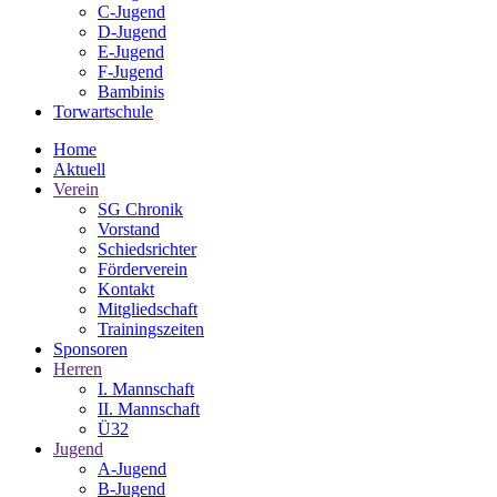
C-Jugend
D-Jugend
E-Jugend
F-Jugend
Bambinis
Torwartschule
Home
Aktuell
Verein
SG Chronik
Vorstand
Schiedsrichter
Förderverein
Kontakt
Mitgliedschaft
Trainingszeiten
Sponsoren
Herren
I. Mannschaft
II. Mannschaft
Ü32
Jugend
A-Jugend
B-Jugend