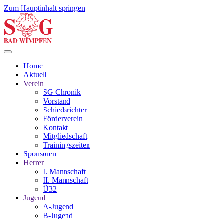
Zum Hauptinhalt springen
Home
Aktuell
Verein
SG Chronik
Vorstand
Schiedsrichter
Förderverein
Kontakt
Mitgliedschaft
Trainingszeiten
Sponsoren
Herren
I. Mannschaft
II. Mannschaft
Ü32
Jugend
A-Jugend
B-Jugend