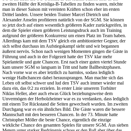
zweiten Hälfte der Kreisliga-B-Tabellen zu finden waren, möchte
man in dieser Saison mit vereinten Kräften schon eher im ersten
Drittel landen. Unsere beiden Trainer Marcel Dietrich und
Alexander Anselm profitieren natürlich von der SGM. Sie können
so jetzt doch auf einen wesentlich größeren Kader zurückgreifen, in
dem die Spieler einen größeren Leistungsdruck auch im Training
aufgrund der größeren Konkurrenz um einen Platz im Team haben.
Allerdings kam mit dem TSV gleich ein ambitionierter Gegner, der
sich selbst durchaus im Aufstiegskampf sieht und wir begannen
äußerst nervös. Schon nach wenigen Momenten gingen die Gäste in
Führung und auch in der Folgezeit hatte der TSV klar mehr
Spielanteile und gute Chancen. Erst nach einer guten viertel Stunde
kam unsere SGM so langsam in Tritt und hatte Ballbesitzphasen.
Nach vorne war es aber letztlich zu harmlos, sodass lediglich
wenige Halbchancen dabei heraussprangen. Man machte sich das
Leben oft selbst schwer und lud den TSV auch immer wieder mal
dazu ein, das 0:2 zu erzielen. In erster Linie unserem Torhüter
Niklas Heller, aber auch etwas Glück beziehungsweise dem
Unvermögen der Herbolzheimer war es zu verdanken, dass lediglich
mit einem Tor Rückstand die Seiten gewechselt wurden. Im zweiten
Durchgang war es ein ähnliches Bild. Die Gäste waren die bessere
Mannschaft mit den besseren Chancen. In der 73. Minute hatte
Christopher Möller die beste Chance, eigentlich die einzige
wirkliche Chance des gesamten Spieles für unsere SGM. Aus sieben
Metern unter starker Bedrängnis schoss er den Ball aber über das