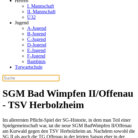
Herren
I. Mannschaft
II. Mannschaft
Ü32
Jugend
A-Jugend
B-Jugend
C-Jugend
D-Jugend
E-Jugend
F-Jugend
Bambinis
Torwartschule
SGM Bad Wimpfen II/Offenau
- TSV Herbolzheim
Im allerersten Pflicht-Spiel der SG-Historie, in dem man Teil einer
Spielgemeinschaft war, tat die neue SGM BadWimpfen II/Offenau
am Kurwald gegen den TSV Herbolzheim an. Nachdem sowohl die
SG II als auch die TG Offenau in der letzten Saison eher in der