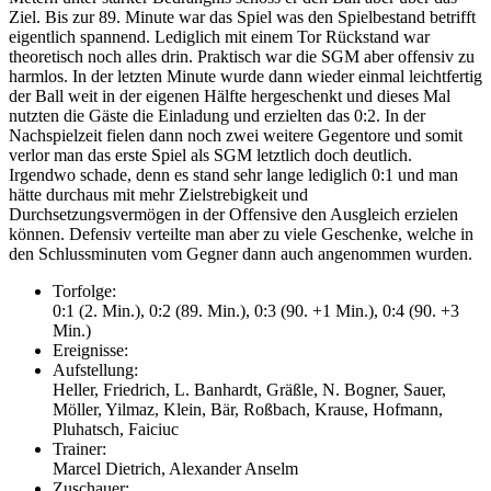
Ziel. Bis zur 89. Minute war das Spiel was den Spielbestand betrifft
eigentlich spannend. Lediglich mit einem Tor Rückstand war
theoretisch noch alles drin. Praktisch war die SGM aber offensiv zu
harmlos. In der letzten Minute wurde dann wieder einmal leichtfertig
der Ball weit in der eigenen Hälfte hergeschenkt und dieses Mal
nutzten die Gäste die Einladung und erzielten das 0:2. In der
Nachspielzeit fielen dann noch zwei weitere Gegentore und somit
verlor man das erste Spiel als SGM letztlich doch deutlich.
Irgendwo schade, denn es stand sehr lange lediglich 0:1 und man
hätte durchaus mit mehr Zielstrebigkeit und
Durchsetzungsvermögen in der Offensive den Ausgleich erzielen
können. Defensiv verteilte man aber zu viele Geschenke, welche in
den Schlussminuten vom Gegner dann auch angenommen wurden.
Torfolge:
0:1 (2. Min.), 0:2 (89. Min.), 0:3 (90. +1 Min.), 0:4 (90. +3
Min.)
Ereignisse:
Aufstellung:
Heller, Friedrich, L. Banhardt, Gräßle, N. Bogner, Sauer,
Möller, Yilmaz, Klein, Bär, Roßbach, Krause, Hofmann,
Pluhatsch, Faiciuc
Trainer:
Marcel Dietrich, Alexander Anselm
Zuschauer: