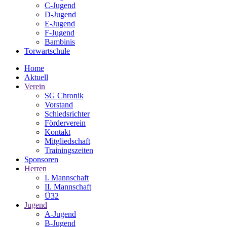
C-Jugend
D-Jugend
E-Jugend
F-Jugend
Bambinis
Torwartschule
Home
Aktuell
Verein
SG Chronik
Vorstand
Schiedsrichter
Förderverein
Kontakt
Mitgliedschaft
Trainingszeiten
Sponsoren
Herren
I. Mannschaft
II. Mannschaft
Ü32
Jugend
A-Jugend
B-Jugend