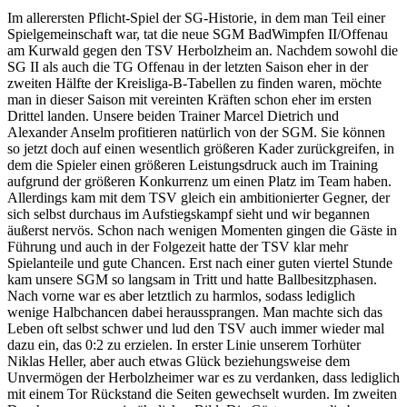
Im allerersten Pflicht-Spiel der SG-Historie, in dem man Teil einer
Spielgemeinschaft war, tat die neue SGM BadWimpfen II/Offenau
am Kurwald gegen den TSV Herbolzheim an. Nachdem sowohl die
SG II als auch die TG Offenau in der letzten Saison eher in der
zweiten Hälfte der Kreisliga-B-Tabellen zu finden waren, möchte
man in dieser Saison mit vereinten Kräften schon eher im ersten
Drittel landen. Unsere beiden Trainer Marcel Dietrich und
Alexander Anselm profitieren natürlich von der SGM. Sie können
so jetzt doch auf einen wesentlich größeren Kader zurückgreifen, in
dem die Spieler einen größeren Leistungsdruck auch im Training
aufgrund der größeren Konkurrenz um einen Platz im Team haben.
Allerdings kam mit dem TSV gleich ein ambitionierter Gegner, der
sich selbst durchaus im Aufstiegskampf sieht und wir begannen
äußerst nervös. Schon nach wenigen Momenten gingen die Gäste in
Führung und auch in der Folgezeit hatte der TSV klar mehr
Spielanteile und gute Chancen. Erst nach einer guten viertel Stunde
kam unsere SGM so langsam in Tritt und hatte Ballbesitzphasen.
Nach vorne war es aber letztlich zu harmlos, sodass lediglich
wenige Halbchancen dabei heraussprangen. Man machte sich das
Leben oft selbst schwer und lud den TSV auch immer wieder mal
dazu ein, das 0:2 zu erzielen. In erster Linie unserem Torhüter
Niklas Heller, aber auch etwas Glück beziehungsweise dem
Unvermögen der Herbolzheimer war es zu verdanken, dass lediglich
mit einem Tor Rückstand die Seiten gewechselt wurden. Im zweiten