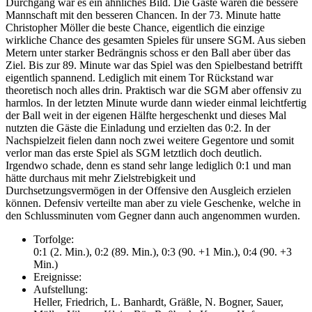
Durchgang war es ein ähnliches Bild. Die Gäste waren die bessere
Mannschaft mit den besseren Chancen. In der 73. Minute hatte
Christopher Möller die beste Chance, eigentlich die einzige
wirkliche Chance des gesamten Spieles für unsere SGM. Aus sieben
Metern unter starker Bedrängnis schoss er den Ball aber über das
Ziel. Bis zur 89. Minute war das Spiel was den Spielbestand betrifft
eigentlich spannend. Lediglich mit einem Tor Rückstand war
theoretisch noch alles drin. Praktisch war die SGM aber offensiv zu
harmlos. In der letzten Minute wurde dann wieder einmal leichtfertig
der Ball weit in der eigenen Hälfte hergeschenkt und dieses Mal
nutzten die Gäste die Einladung und erzielten das 0:2. In der
Nachspielzeit fielen dann noch zwei weitere Gegentore und somit
verlor man das erste Spiel als SGM letztlich doch deutlich.
Irgendwo schade, denn es stand sehr lange lediglich 0:1 und man
hätte durchaus mit mehr Zielstrebigkeit und
Durchsetzungsvermögen in der Offensive den Ausgleich erzielen
können. Defensiv verteilte man aber zu viele Geschenke, welche in
den Schlussminuten vom Gegner dann auch angenommen wurden.
Torfolge:
0:1 (2. Min.), 0:2 (89. Min.), 0:3 (90. +1 Min.), 0:4 (90. +3
Min.)
Ereignisse:
Aufstellung:
Heller, Friedrich, L. Banhardt, Gräßle, N. Bogner, Sauer,