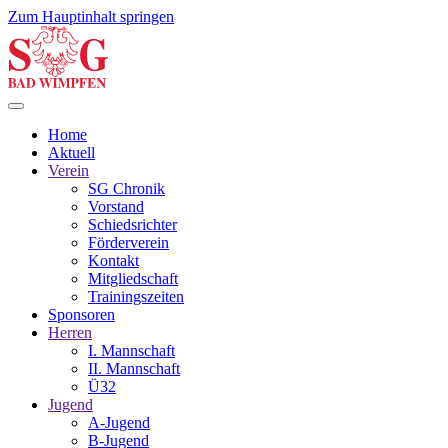
Zum Hauptinhalt springen
Home
Aktuell
Verein
SG Chronik
Vorstand
Schiedsrichter
Förderverein
Kontakt
Mitgliedschaft
Trainingszeiten
Sponsoren
Herren
I. Mannschaft
II. Mannschaft
Ü32
Jugend
A-Jugend
B-Jugend