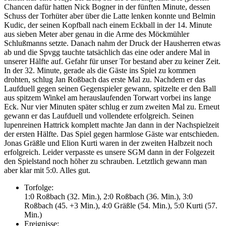
Chancen dafür hatten Nick Bogner in der fünften Minute, dessen
Schuss der Torhüter aber über die Latte lenken konnte und Belmin
Kudic, der seinen Kopfball nach einem Eckball in der 14. Minute
aus sieben Meter aber genau in die Arme des Möckmühler
Schlußmanns setzte. Danach nahm der Druck der Hausherren etwas
ab und die Spvgg tauchte tatsächlich das eine oder andere Mal in
unserer Hälfte auf. Gefahr für unser Tor bestand aber zu keiner Zeit.
In der 32. Minute, gerade als die Gäste ins Spiel zu kommen
drohten, schlug Jan Roßbach das erste Mal zu. Nachdem er das
Laufduell gegen seinen Gegenspieler gewann, spitzelte er den Ball
aus spitzem Winkel am herauslaufenden Torwart vorbei ins lange
Eck. Nur vier Minuten später schlug er zum zweiten Mal zu. Erneut
gewann er das Laufduell und vollendete erfolgreich. Seinen
lupenreinen Hattrick komplett machte Jan dann in der Nachspielzeit
der ersten Hälfte. Das Spiel gegen harmlose Gäste war entschieden.
Jonas Gräßle und Elion Kurti waren in der zweiten Halbzeit noch
erfolgreich. Leider verpasste es unsere SGM dann in der Folgezeit
den Spielstand noch höher zu schrauben. Letztlich gewann man
aber klar mit 5:0. Alles gut.
Torfolge:
1:0 Roßbach (32. Min.), 2:0 Roßbach (36. Min.), 3:0
Roßbach (45. +3 Min.), 4:0 Gräßle (54. Min.), 5:0 Kurti (57.
Min.)
Ereignisse: