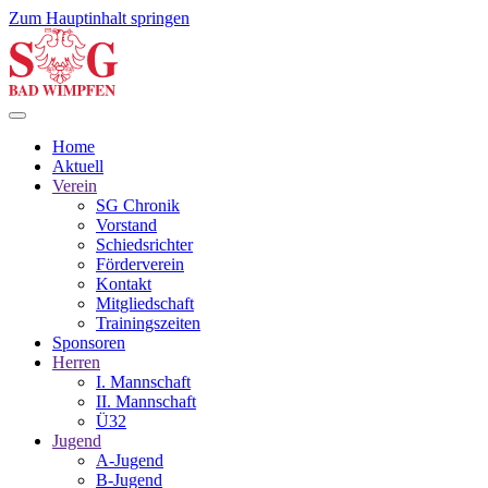
Zum Hauptinhalt springen
Home
Aktuell
Verein
SG Chronik
Vorstand
Schiedsrichter
Förderverein
Kontakt
Mitgliedschaft
Trainingszeiten
Sponsoren
Herren
I. Mannschaft
II. Mannschaft
Ü32
Jugend
A-Jugend
B-Jugend