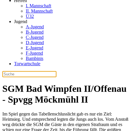
Herren
I. Mannschaft
II. Mannschaft
Ü32
Jugend
A-Jugend
B-Jugend
C-Jugend
D-Jugend
E-Jugend
F-Jugend
Bambinis
Torwartschule
SGM Bad Wimpfen II/Offenau
- Spvgg Möckmühl II
Im Spiel gegen das Tabellenschlusslicht gab es nur ein Ziel:
Heimsieg. Und entsprechend legten die Jungs auch los. Vom Anstoß
weg drückte die SGM die Gäste in den eigenen Strafraum und es
schien nur eine Frage der Zeit, bis die Führung fällt. Die größten