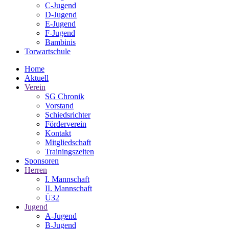
C-Jugend
D-Jugend
E-Jugend
F-Jugend
Bambinis
Torwartschule
Home
Aktuell
Verein
SG Chronik
Vorstand
Schiedsrichter
Förderverein
Kontakt
Mitgliedschaft
Trainingszeiten
Sponsoren
Herren
I. Mannschaft
II. Mannschaft
Ü32
Jugend
A-Jugend
B-Jugend