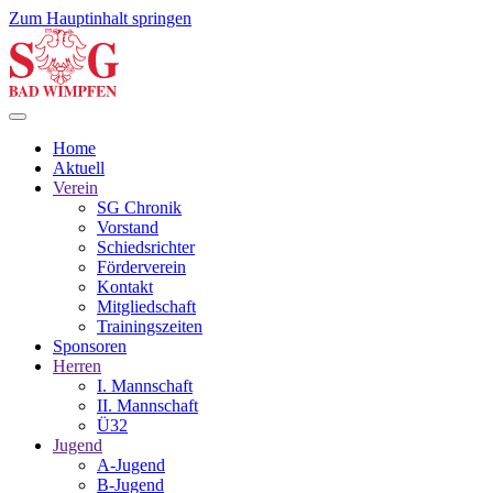
Zum Hauptinhalt springen
Home
Aktuell
Verein
SG Chronik
Vorstand
Schiedsrichter
Förderverein
Kontakt
Mitgliedschaft
Trainingszeiten
Sponsoren
Herren
I. Mannschaft
II. Mannschaft
Ü32
Jugend
A-Jugend
B-Jugend