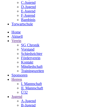
C-Jugend
D-Jugend
E-Jugend
F-Jugend
Bambinis
Torwartschule
Home
Aktuell
Verein
SG Chronik
Vorstand
Schiedsrichter
Förderverein
Kontakt
Mitgliedschaft
Trainingszeiten
Sponsoren
Herren
I. Mannschaft
II. Mannschaft
Ü32
Jugend
A-Jugend
B-Jugend