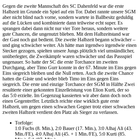
Gegen die zweite Mannschaft des SC Dahenfeld war die erste
Halbzeit im Grunde ein Spiel auf ein Tor. Dabei rannte unsere SGM
aber nicht blind nach vorne, sondern wartete in Ballbesitz geduldig
auf die Lücken und kombinierte dann teilweise echt super. Es
sprangen dabei dann nicht nur vier Tore heraus, sondern weitere
gute Chancen, die ungenutzt blieben. Mit dem Halbzeitstand war
der Gast noch gut bedient. Die zweite Halbzeit begann schwächer –
und ging schwächer weiter. Als hätte man irgendwo irgendwie einen
Stecker gezogen, spielten unsere Jungs plötzlich viel umständlicher,
unüberlegter, die Zweikämpfe waren schwächer und das Passspiel
ungenauer. So hatte der SC die erste Torchance im zweiten
Durchgang, aber Timo Gurr konnte in der 67. Minute im Eins gegen
Eins siegreich bleiben und die Null retten. Auch die zweite Chance
hatten die Gäste und wieder blieb Timo im Eins gegen Eins
siegreich. Die erste und einzige Torchance der SGM in Hälfte Zwei
resultierte einer gekonnten Einzelleistung von Elion Kurti, der so
das 5:0 erzielte. Im Gegenzug kassierten wir aber dann doch noch
einen Gegentreffer. Letztlich reichte eine wirklich gute erste
Halbzeit, um gegen einen schwachen Gegner trotz einer schwachen
zweiten Halbzeit verdient den Platz als Sieger zu verlassen.
Torfolge:
1:0 Fuchs (8. Min.), 2:0 Bauer (17. Min.), 3:0 Alhaj Ali (43.
Min./FE), 4:0 Alhaj Ali (45. + 1 Min./FE), 5:0 Kurti (85.