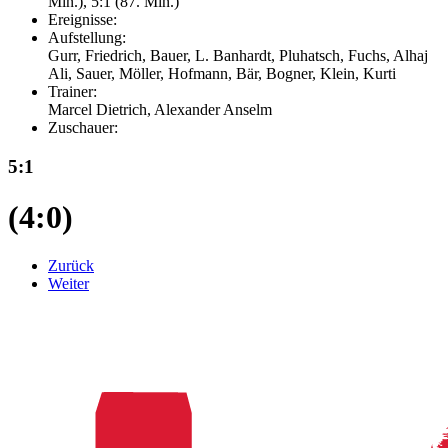
Min.), 5:1 (87. Min.)
Ereignisse:
Aufstellung:
Gurr, Friedrich, Bauer, L. Banhardt, Pluhatsch, Fuchs, Alhaj
Ali, Sauer, Möller, Hofmann, Bär, Bogner, Klein, Kurti
Trainer:
Marcel Dietrich, Alexander Anselm
Zuschauer:
5:1
(4:0)
Zurück
Weiter