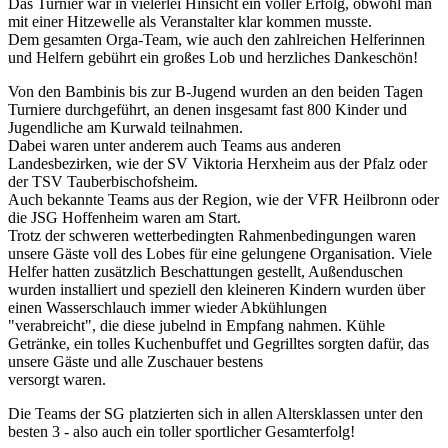
Das Turnier war in vielerlei Hinsicht ein voller Erfolg, obwohl man
mit einer Hitzewelle als Veranstalter klar kommen musste.
Dem gesamten Orga-Team, wie auch den zahlreichen Helferinnen
und Helfern gebührt ein großes Lob und herzliches Dankeschön!
Von den Bambinis bis zur B-Jugend wurden an den beiden Tagen
Turniere durchgeführt, an denen insgesamt fast 800 Kinder und
Jugendliche am Kurwald teilnahmen.
Dabei waren unter anderem auch Teams aus anderen
Landesbezirken, wie der SV Viktoria Herxheim aus der Pfalz oder
der TSV Tauberbischofsheim.
Auch bekannte Teams aus der Region, wie der VFR Heilbronn oder
die JSG Hoffenheim waren am Start.
Trotz der schweren wetterbedingten Rahmenbedingungen waren
unsere Gäste voll des Lobes für eine gelungene Organisation. Viele
Helfer hatten zusätzlich Beschattungen gestellt, Außenduschen
wurden installiert und speziell den kleineren Kindern wurden über
einen Wasserschlauch immer wieder Abkühlungen
"verabreicht", die diese jubelnd in Empfang nahmen. Kühle
Getränke, ein tolles Kuchenbuffet und Gegrilltes sorgten dafür, das
unsere Gäste und alle Zuschauer bestens
versorgt waren.
Die Teams der SG platzierten sich in allen Altersklassen unter den
besten 3 - also auch ein toller sportlicher Gesamterfolg!