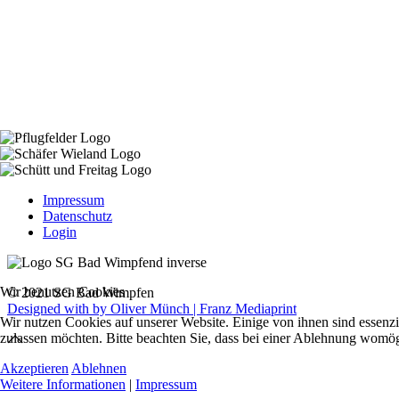
Impressum
Datenschutz
Login
Wir benutzen Cookies
© 2021 SG Bad Wimpfen
Designed with
by Oliver Münch | Franz Mediaprint
Wir nutzen Cookies auf unserer Website. Einige von ihnen sind essenzi
zulassen möchten. Bitte beachten Sie, dass bei einer Ablehnung womögl
Akzeptieren
Ablehnen
Weitere Informationen
|
Impressum