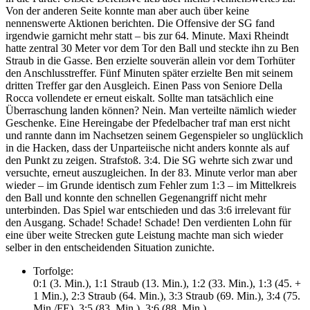
Von der anderen Seite konnte man aber auch über keine
nennenswerte Aktionen berichten. Die Offensive der SG fand
irgendwie garnicht mehr statt – bis zur 64. Minute. Maxi Rheindt
hatte zentral 30 Meter vor dem Tor den Ball und steckte ihn zu Ben
Straub in die Gasse. Ben erzielte souverän allein vor dem Torhüter
den Anschlusstreffer. Fünf Minuten später erzielte Ben mit seinem
dritten Treffer gar den Ausgleich. Einen Pass von Seniore Della
Rocca vollendete er erneut eiskalt. Sollte man tatsächlich eine
Überraschung landen können? Nein. Man verteilte nämlich wieder
Geschenke. Eine Hereingabe der Pfedelbacher traf man erst nicht
und rannte dann im Nachsetzen seinem Gegenspieler so unglücklich
in die Hacken, dass der Unparteiische nicht anders konnte als auf
den Punkt zu zeigen. Strafstoß. 3:4. Die SG wehrte sich zwar und
versuchte, erneut auszugleichen. In der 83. Minute verlor man aber
wieder – im Grunde identisch zum Fehler zum 1:3 – im Mittelkreis
den Ball und konnte den schnellen Gegenangriff nicht mehr
unterbinden. Das Spiel war entschieden und das 3:6 irrelevant für
den Ausgang. Schade! Schade! Schade! Den verdienten Lohn für
eine über weite Strecken gute Leistung machte man sich wieder
selber in den entscheidenden Situation zunichte.
Torfolge:
0:1 (3. Min.), 1:1 Straub (13. Min.), 1:2 (33. Min.), 1:3 (45. +
1 Min.), 2:3 Straub (64. Min.), 3:3 Straub (69. Min.), 3:4 (75.
Min./FE), 3:5 (83. Min.), 3:6 (88. Min.)