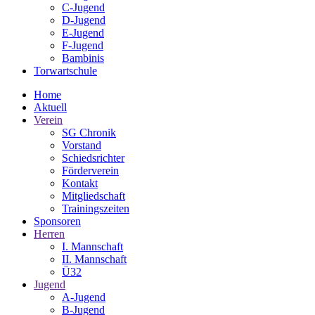
C-Jugend
D-Jugend
E-Jugend
F-Jugend
Bambinis
Torwartschule
Home
Aktuell
Verein
SG Chronik
Vorstand
Schiedsrichter
Förderverein
Kontakt
Mitgliedschaft
Trainingszeiten
Sponsoren
Herren
I. Mannschaft
II. Mannschaft
Ü32
Jugend
A-Jugend
B-Jugend