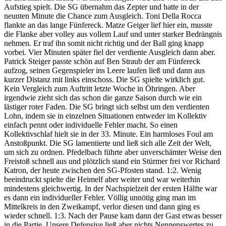
Aufstieg spielt. Die SG übernahm das Zepter und hatte in der
neunten Minute die Chance zum Ausgleich. Toni Della Rocca
flankte an das lange Fünfereck. Matze Geiger lief hier ein, musste
die Flanke aber volley aus vollem Lauf und unter starker Bedrängnis
nehmen. Er traf ihn somit nicht richtig und der Ball ging knapp
vorbei. Vier Minuten später fiel der verdiente Ausgleich dann aber.
Patrick Steiger passte schön auf Ben Straub der am Fünfereck
aufzog, seinen Gegenspieler ins Leere laufen ließ und dann aus
kurzer Distanz mit links einschoss. Die SG spielte wirklich gut.
Kein Vergleich zum Auftritt letzte Woche in Öhringen. Aber
irgendwie zieht sich das schon die ganze Saison durch wie ein
lästiger roter Faden. Die SG bringt sich selbst um den verdienten
Lohn, indem sie in einzelnen Situationen entweder im Kollektiv
einfach pennt oder individuelle Fehler macht. So einen
Kollektivschlaf hielt sie in der 33. Minute. Ein harmloses Foul am
Anstoßpunkt. Die SG lamentierte und ließ sich alle Zeit der Welt,
um sich zu ordnen. Pfedelbach führte aber unverschämter Weise den
Freistoß schnell aus und plötzlich stand ein Stürmer frei vor Richard
Katron, der heute zwischen den SG-Pfosten stand. 1:2. Wenig
beeindruckt spielte die Heimelf aber weiter und war weiterhin
mindestens gleichwertig. In der Nachspielzeit der ersten Hälfte war
es dann ein individueller Fehler. Völlig unnötig ging man im
Mittelkreis in den Zweikampf, verlor diesen und dann ging es
wieder schnell. 1:3. Nach der Pause kam dann der Gast etwas besser
in die Partie. Unsere Defensive ließ aber nichts Nennenswertes zu.