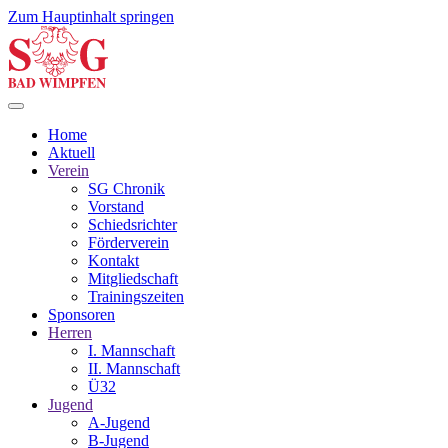
Zum Hauptinhalt springen
Home
Aktuell
Verein
SG Chronik
Vorstand
Schiedsrichter
Förderverein
Kontakt
Mitgliedschaft
Trainingszeiten
Sponsoren
Herren
I. Mannschaft
II. Mannschaft
Ü32
Jugend
A-Jugend
B-Jugend