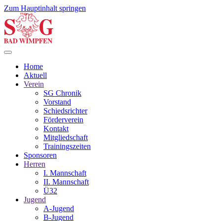
Zum Hauptinhalt springen
Home
Aktuell
Verein
SG Chronik
Vorstand
Schiedsrichter
Förderverein
Kontakt
Mitgliedschaft
Trainingszeiten
Sponsoren
Herren
I. Mannschaft
II. Mannschaft
Ü32
Jugend
A-Jugend
B-Jugend