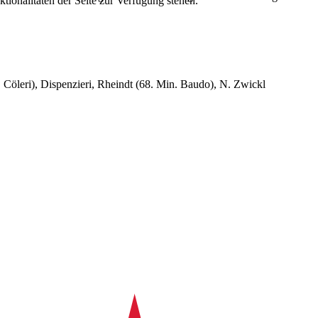
tionalitäten der Seite zur Verfügung stehen.
 Cöleri), Dispenzieri, Rheindt (68. Min. Baudo), N. Zwickl