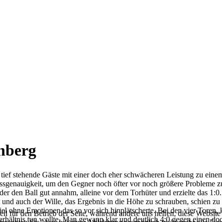
nberg
ief stehende Gäste mit einer doch eher schwächeren Leistung zu einem 
Passgenauigkeit, um den Gegner noch öfter vor noch größere Probleme 
er den Ball gut annahm, alleine vor dem Torhüter und erzielte das 1:0
 und auch der Wille, das Ergebnis in die Höhe zu schrauben, schien zu
el ohne Emotionen das so vor sich hinplätscherte. Bei den vier Toren,
ell für den Betrieb der Seite, während andere uns helfen, diese Websit
erhältnis tun wollte. Man gewann klar und deutlich 4:0 gegen einen do