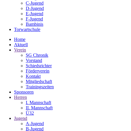
C-Jugend
D-Jugend
E-Jugend
F-Jugend
Bambinis
Torwartschule
Home
Aktuell
Verein
SG Chronik
Vorstand
Schiedsrichter
Förderverein
Kontakt
Mitgliedschaft
Trainingszeiten
Sponsoren
Herren
I. Mannschaft
II. Mannschaft
Ü32
Jugend
A-Jugend
B-Jugend