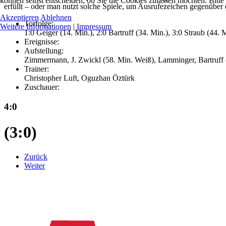
können selbst entscheiden, ob Sie die Cookies zulassen möchten. Bitte
erfüllt – oder man nutzt solche Spiele, um Ausrufezeichen gegenüber
Akzeptieren
Ablehnen
Torfolge:
Weitere Informationen
|
Impressum
1:0 Geiger (14. Min.), 2:0 Bartruff (34. Min.), 3:0 Straub (44. M
Ereignisse:
Aufstellung:
Zimmermann, J. Zwickl (58. Min. Weiß), Lamminger, Bartruff (7
Trainer:
Christopher Luft, Oguzhan Öztürk
Zuschauer:
4:0
(3:0)
Zurück
Weiter