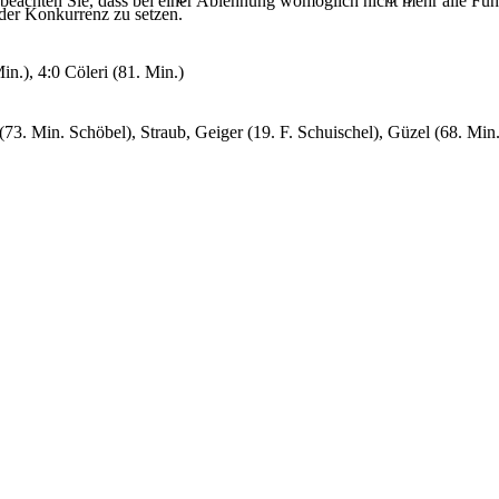
 beachten Sie, dass bei einer Ablehnung womöglich nicht mehr alle Funk
 der Konkurrenz zu setzen.
in.), 4:0 Cöleri (81. Min.)
3. Min. Schöbel), Straub, Geiger (19. F. Schuischel), Güzel (68. Min.