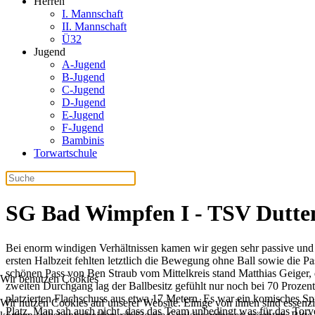
Herren
I. Mannschaft
II. Mannschaft
Ü32
Jugend
A-Jugend
B-Jugend
C-Jugend
D-Jugend
E-Jugend
F-Jugend
Bambinis
Torwartschule
SG Bad Wimpfen I - TSV Dutte
Bei enorm windigen Verhältnissen kamen wir gegen sehr passive und t
ersten Halbzeit fehlten letztlich die Bewegung ohne Ball sowie die 
schönen Pass von Ben Straub vom Mittelkreis stand Matthias Geiger, d
Wir benutzen Cookies
zweiten Durchgang lag der Ballbesitz gefühlt nur noch bei 70 Prozent
platzierten Flachschuss aus etwa 17 Metern. Es war ein komisches Spi
Wir nutzen Cookies auf unserer Website. Einige von ihnen sind essenzi
Platz. Man sah auch nicht, dass das Team unbedingt was für das Torv