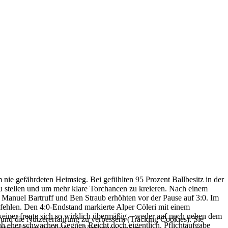
nie gefährdeten Heimsieg. Bei gefühlten 95 Prozent Ballbesitz in der
zu stellen und um mehr klare Torchancen zu kreieren. Nach einem
. Manuel Bartruff und Ben Straub erhöhten vor der Pause auf 3:0. Im
 fehlen. Den 4:0-Endstand markierte Alper Cöleri mit einem
 keiner freute sich so wirklich übermäßig – weder auf noch neben dem
e und die Nutzererfahrung zu verbessern (Tracking Cookies). Sie
ch eher schwachen Gegner. Reicht doch eigentlich. Pflichtaufgabe