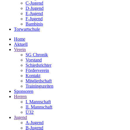
C-Jugend
D-Jugend
E-Jugend
F-Jugend
Bambinis
Torwartschule
Home
Aktuell
Verein
SG Chronik
Vorstand
Schiedsrichter
Förderverein
Kontakt
Mitgliedschaft
Trainingszeiten
Sponsoren
Herren
I. Mannschaft
II. Mannschaft
Ü32
Jugend
A-Jugend
B-Jugend