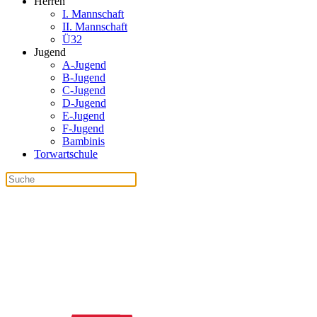
Herren
I. Mannschaft
II. Mannschaft
Ü32
Jugend
A-Jugend
B-Jugend
C-Jugend
D-Jugend
E-Jugend
F-Jugend
Bambinis
Torwartschule