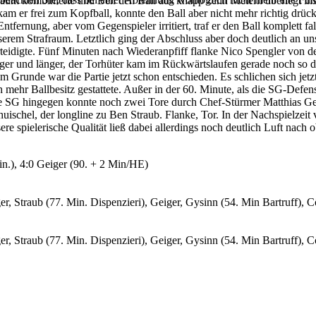
aum kombinierte und Ben den Ball aus knapp zehn Metern überlegt ins
 er frei zum Kopfball, konnte den Ball aber nicht mehr richtig drücken
ntfernung, aber vom Gegenspieler irritiert, traf er den Ball komplett f
nserem Strafraum. Letztlich ging der Abschluss aber doch deutlich an u
eidigte. Fünf Minuten nach Wiederanpfiff flanke Nico Spengler von der
 und länger, der Torhüter kam im Rückwärtslaufen gerade noch so dran
0. Im Grunde war die Partie jetzt schon entschieden. Es schlichen sich je
ehr Ballbesitz gestattete. Außer in der 60. Minute, als die SG-Defensiv
Die SG hingegen konnte noch zwei Tore durch Chef-Stürmer Matthias Gei
huischel, der longline zu Ben Straub. Flanke, Tor. In der Nachspielzeit
re spielerische Qualität ließ dabei allerdings noch deutlich Luft nach 
Min.), 4:0 Geiger (90. + 2 Min/HE)
 Straub (77. Min. Dispenzieri), Geiger, Gysinn (54. Min Bartruff), Cö
 Straub (77. Min. Dispenzieri), Geiger, Gysinn (54. Min Bartruff), Cö