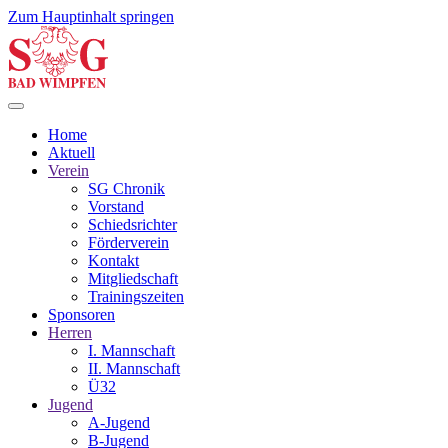
Zum Hauptinhalt springen
Home
Aktuell
Verein
SG Chronik
Vorstand
Schiedsrichter
Förderverein
Kontakt
Mitgliedschaft
Trainingszeiten
Sponsoren
Herren
I. Mannschaft
II. Mannschaft
Ü32
Jugend
A-Jugend
B-Jugend