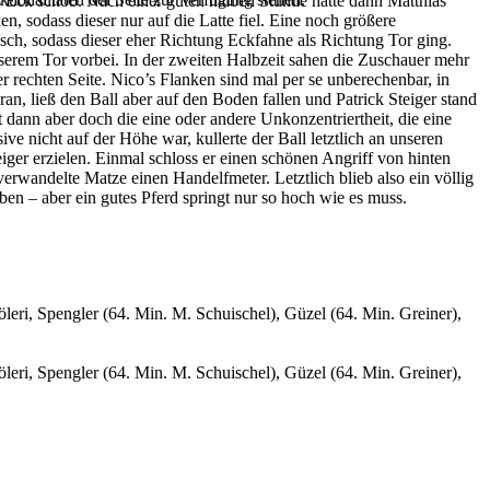
 Eck schob. Nach einer guten halben Stunde hatte dann Matthias
, sodass dieser nur auf die Latte fiel. Eine noch größere
alsch, sodass dieser eher Richtung Eckfahne als Richtung Tor ging.
nserem Tor vorbei. In der zweiten Halbzeit sahen die Zuschauer mehr
 rechten Seite. Nico’s Flanken sind mal per se unberechenbar, in
, ließ den Ball aber auf den Boden fallen und Patrick Steiger stand
tzt dann aber doch die eine oder andere Unkonzentriertheit, die eine
e nicht auf der Höhe war, kullerte der Ball letztlich an unseren
ger erzielen. Einmal schloss er einen schönen Angriff von hinten
 verwandelte Matze einen Handelfmeter. Letztlich blieb also ein völlig
oben – aber ein gutes Pferd springt nur so hoch wie es muss.
leri, Spengler (64. Min. M. Schuischel), Güzel (64. Min. Greiner),
leri, Spengler (64. Min. M. Schuischel), Güzel (64. Min. Greiner),