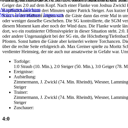
Führung, nachdem die SG schön über mehrere Stationen in den Strafr
Geiger das 2:0 auf dem Kopf. Nach einer Flanke von Joshua Zwickl kam
Akzeptieren
Ablehnen
Kopfballchance hatte drei Minuten später Patrick Steiger. Aus kurzer E
Weitere Informationen
|
Impressum
Kurz vor der Halbzeit zeigten sich die Gäste dann das erste Mal in u
oder weniger dasselbe Geschehen. Die SG kontrollierte, die SGM vert
diesem Moment kam aber noch der Wind dazu. Die Flanke wurde länger
dort, wo ein routinierter Offensivspieler in dieser Situation steht. 2:
oder andere Ungenauigkeit bei der SG ein, die Höchstberg/Tiefenbach m
Pfosten. Sonst hatten die Gäste aber keinerlei weitere Torchancen. 
über die rechte Seite erfolgreich ab. Max Greiner spielte zu Moritz Sc
verdienter Heimsieg, der nie auch nur ansatzweise in Gefahr war. Unse
Torfolge:
1:0 Straub (10. Min.), 2:0 Steiger (50. Min.), 3:0 Geiger (78. 
Ereignisse:
Aufstellung:
Zimmermann, J. Zwickl (74. Min. Rheindt), Wiesner, Lamminger,
Steiger
Trainer:
Zimmermann, J. Zwickl (74. Min. Rheindt), Wiesner, Lamminger,
Steiger
Zuschauer:
4:0