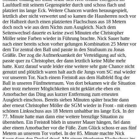
Laufduell mit seinem Gegenspieler durch und schoss flach und
platziert ins lange Eck. Weitere Chancen wurden herausgespielt,
letztlich aber nicht verwertet und so kamen die Hausherren noch vor
der Halbzeit durch einen platzierten Flachschuss aus 18 Metern
doch noch wie aus dem Nichts zum Ausgleich. Nach dem
Seitenwechsel dauerte es keine zwei Minuten ehe Christopher
Möller seine Farben wieder in Führung brachte. Nick Sauer hatte
nach einer bereits schon vorher gelungen Kombination 25 Meter vor
dem Tor zentral den Ball und passte in den Strafraum zu Jonas
Gräßle. Der zog die Aufmerksamkeit der Verteidigung auf sich,
passte quer zu Christopher, der dann letztlich keine Mühe mehr
hatte. Kurz darauf wurde leider eine weitere sehr gute Chance nicht
genutzt und plötzlich waren halt auch die Jungs vom SC mal wieder
vor unserem Tor. Nach einem Freistoß aus dem Halbfeld flog der
Ball in unseren Fünfmeterraum. Von dort bekamen wir die Situation
aber trotz mehrerer Möglichkeiten nicht geklärt ehe eben ein
Amorbacher das Ding aus kurzer Entfernung zum erneuten
Ausgleich einschoss. Bereits sieben Minuten später brachte dann
aber erneut Christopher Möller die SGM wieder in Front - mit einem
schönen Linksschuss aus 18 Metern unhaltbar ins lange Eck. In der
77. Minute hatte man dann eine weitere brenzlige Situation zu
überstehen. Ein Freistoß blieb in unserer Mauer hängen, fiel dann
aber einem Amorbacher vor die Füße. Zum Glück schoss er aus fünf
Metern an unserem Tor vorbei. In der 85. Minute machte Nick
Sauer dann den Deckel drauf. Mit einem überlegten Flachschuss ins