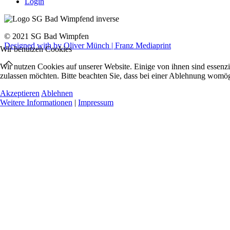
Login
© 2021 SG Bad Wimpfen
Designed with
by Oliver Münch | Franz Mediaprint
Wir benutzen Cookies
Wir nutzen Cookies auf unserer Website. Einige von ihnen sind essenzi
zulassen möchten. Bitte beachten Sie, dass bei einer Ablehnung womögl
Akzeptieren
Ablehnen
Weitere Informationen
|
Impressum