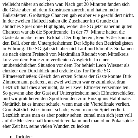
vielleicht näher an solchen war. Nach gut 20 Minuten fanden sich
die Gäste aber mit dem Kunstrasen zurecht und hatten mehr
Ballstafetten. Großartige Chancen gab es aber wie geschildert nicht.
In der zweiten Halbzeit sahen die Zuschauer im Grunde ein
ähnliches Spiel ohne Highlights, wobei die SG jetzt näher an guten
Chancen war als die Sportfreunde. In der 77. Minute hatten die
Gäste dann aber einen Eckball. Der flog herein, kein SGler kam an
den Ball, aber ein Untergriesheimer. Der köpfte den Bezirksligisten
in Führung. Die SG gab sich aber nicht auf und kämpfte. So kamen
sie nach einem Freistoß von Maximilian Rheindt vom Mittelkreis
kurz vor dem Ende zum verdienten Ausgleich. In einer
unübersichtlichen Situation vor dem Tor behielt Leon Wiesner als
einziger den Durchblick und erzielte das Tor für die SG.
Elfmeterschießen: Gleich den ersten Schuss der Gäste konnte Dirk
Zimmermann parieren, an zwei weiteren war er zumindest dran.
Letztlich half dies aber nicht, da wir zwei Elfmeter versemmelten.
So gewann also der Gast auf Untergriesheim nach Elfmeterschießen
und wir gratulieren den Sportfreunden zum Einzug ins Halbfinale.
Natürlich ist es immer schade, wenn man ein Viertelfinale verliert.
Grundsätzlich ist es immer schade, wenn man ein Spiel verliert.
Letztlich muss man es aber positiv sehen, zumal man sich jetzt voll
auf die Meisterschaft konzentrieren kann und man ohne Pokalspiele
eher Zeit hat, seine vielen Wunden zu lecken.
Torfolge: