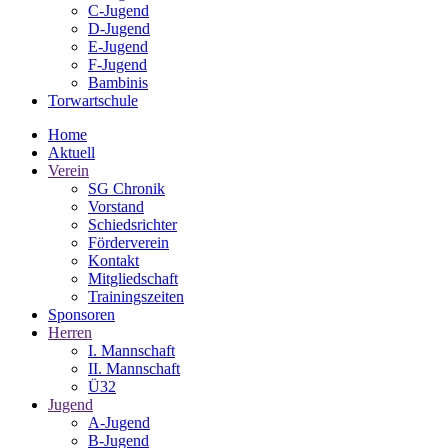
C-Jugend
D-Jugend
E-Jugend
F-Jugend
Bambinis
Torwartschule
Home
Aktuell
Verein
SG Chronik
Vorstand
Schiedsrichter
Förderverein
Kontakt
Mitgliedschaft
Trainingszeiten
Sponsoren
Herren
I. Mannschaft
II. Mannschaft
Ü32
Jugend
A-Jugend
B-Jugend