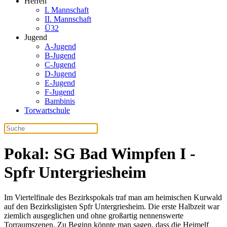
Herren
I. Mannschaft
II. Mannschaft
Ü32
Jugend
A-Jugend
B-Jugend
C-Jugend
D-Jugend
E-Jugend
F-Jugend
Bambinis
Torwartschule
Pokal: SG Bad Wimpfen I -
Spfr Untergriesheim
Im Viertelfinale des Bezirkspokals traf man am heimischen Kurwald
auf den Bezirksligisten Spfr Untergriesheim. Die erste Halbzeit war
ziemlich ausgeglichen und ohne großartig nennenswerte
Torraumszenen. Zu Beginn könnte man sagen, dass die Heimelf