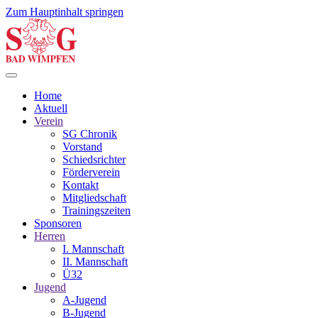
Zum Hauptinhalt springen
Home
Aktuell
Verein
SG Chronik
Vorstand
Schiedsrichter
Förderverein
Kontakt
Mitgliedschaft
Trainingszeiten
Sponsoren
Herren
I. Mannschaft
II. Mannschaft
Ü32
Jugend
A-Jugend
B-Jugend