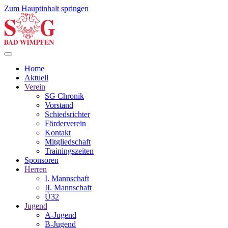
Zum Hauptinhalt springen
Home
Aktuell
Verein
SG Chronik
Vorstand
Schiedsrichter
Förderverein
Kontakt
Mitgliedschaft
Trainingszeiten
Sponsoren
Herren
I. Mannschaft
II. Mannschaft
Ü32
Jugend
A-Jugend
B-Jugend