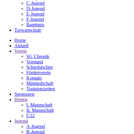
C-Jugend
D-Jugend
E-Jugend
F-Jugend
Bambinis
Torwartschule
Home
Aktuell
Verein
SG Chronik
Vorstand
Schiedsrichter
Förderverein
Kontakt
Mitgliedschaft
Trainingszeiten
Sponsoren
Herren
I. Mannschaft
II. Mannschaft
Ü32
Jugend
A-Jugend
B-Jugend