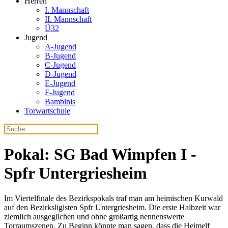
Herren
I. Mannschaft
II. Mannschaft
Ü32
Jugend
A-Jugend
B-Jugend
C-Jugend
D-Jugend
E-Jugend
F-Jugend
Bambinis
Torwartschule
Pokal: SG Bad Wimpfen I -
Spfr Untergriesheim
Im Viertelfinale des Bezirkspokals traf man am heimischen Kurwald
auf den Bezirksligisten Spfr Untergriesheim. Die erste Halbzeit war
ziemlich ausgeglichen und ohne großartig nennenswerte
Torraumszenen. Zu Beginn könnte man sagen, dass die Heimelf