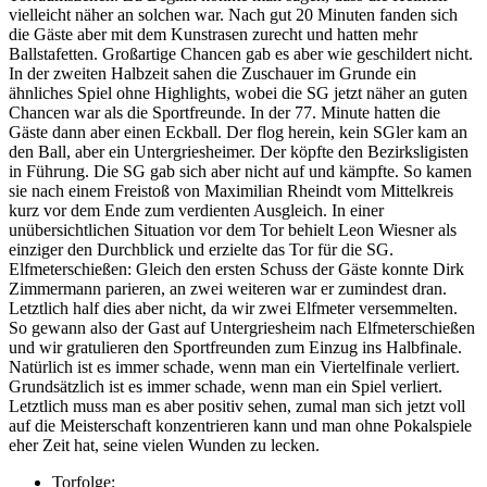
vielleicht näher an solchen war. Nach gut 20 Minuten fanden sich
die Gäste aber mit dem Kunstrasen zurecht und hatten mehr
Ballstafetten. Großartige Chancen gab es aber wie geschildert nicht.
In der zweiten Halbzeit sahen die Zuschauer im Grunde ein
ähnliches Spiel ohne Highlights, wobei die SG jetzt näher an guten
Chancen war als die Sportfreunde. In der 77. Minute hatten die
Gäste dann aber einen Eckball. Der flog herein, kein SGler kam an
den Ball, aber ein Untergriesheimer. Der köpfte den Bezirksligisten
in Führung. Die SG gab sich aber nicht auf und kämpfte. So kamen
sie nach einem Freistoß von Maximilian Rheindt vom Mittelkreis
kurz vor dem Ende zum verdienten Ausgleich. In einer
unübersichtlichen Situation vor dem Tor behielt Leon Wiesner als
einziger den Durchblick und erzielte das Tor für die SG.
Elfmeterschießen: Gleich den ersten Schuss der Gäste konnte Dirk
Zimmermann parieren, an zwei weiteren war er zumindest dran.
Letztlich half dies aber nicht, da wir zwei Elfmeter versemmelten.
So gewann also der Gast auf Untergriesheim nach Elfmeterschießen
und wir gratulieren den Sportfreunden zum Einzug ins Halbfinale.
Natürlich ist es immer schade, wenn man ein Viertelfinale verliert.
Grundsätzlich ist es immer schade, wenn man ein Spiel verliert.
Letztlich muss man es aber positiv sehen, zumal man sich jetzt voll
auf die Meisterschaft konzentrieren kann und man ohne Pokalspiele
eher Zeit hat, seine vielen Wunden zu lecken.
Torfolge: