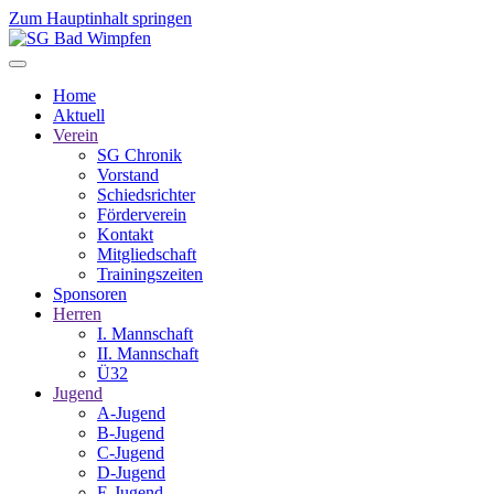
Zum Hauptinhalt springen
Home
Aktuell
Verein
SG Chronik
Vorstand
Schiedsrichter
Förderverein
Kontakt
Mitgliedschaft
Trainingszeiten
Sponsoren
Herren
I. Mannschaft
II. Mannschaft
Ü32
Jugend
A-Jugend
B-Jugend
C-Jugend
D-Jugend
E-Jugend