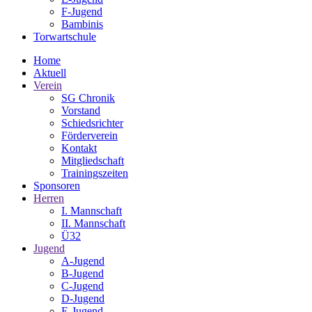
F-Jugend
Bambinis
Torwartschule
Home
Aktuell
Verein
SG Chronik
Vorstand
Schiedsrichter
Förderverein
Kontakt
Mitgliedschaft
Trainingszeiten
Sponsoren
Herren
I. Mannschaft
II. Mannschaft
Ü32
Jugend
A-Jugend
B-Jugend
C-Jugend
D-Jugend
E-Jugend