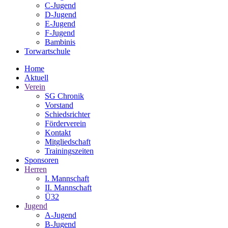
C-Jugend
D-Jugend
E-Jugend
F-Jugend
Bambinis
Torwartschule
Home
Aktuell
Verein
SG Chronik
Vorstand
Schiedsrichter
Förderverein
Kontakt
Mitgliedschaft
Trainingszeiten
Sponsoren
Herren
I. Mannschaft
II. Mannschaft
Ü32
Jugend
A-Jugend
B-Jugend