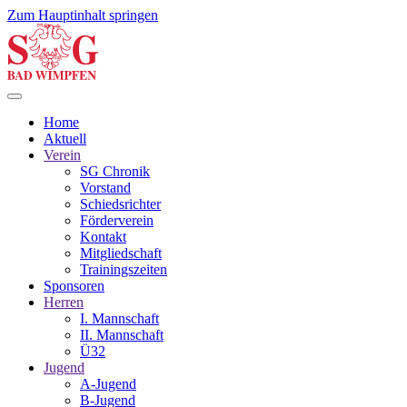
Zum Hauptinhalt springen
Home
Aktuell
Verein
SG Chronik
Vorstand
Schiedsrichter
Förderverein
Kontakt
Mitgliedschaft
Trainingszeiten
Sponsoren
Herren
I. Mannschaft
II. Mannschaft
Ü32
Jugend
A-Jugend
B-Jugend