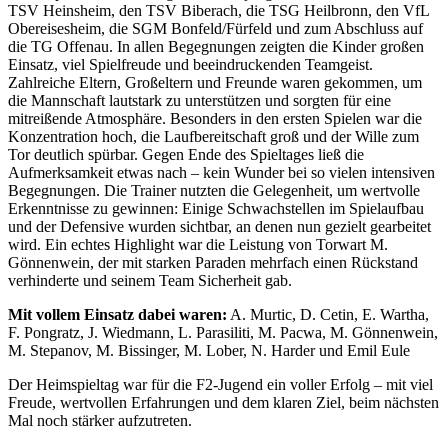
TSV Heinsheim, den TSV Biberach, die TSG Heilbronn, den VfL
Obereisesheim, die SGM Bonfeld/Fürfeld und zum Abschluss auf
die TG Offenau. In allen Begegnungen zeigten die Kinder großen
Einsatz, viel Spielfreude und beeindruckenden Teamgeist.
Zahlreiche Eltern, Großeltern und Freunde waren gekommen, um
die Mannschaft lautstark zu unterstützen und sorgten für eine
mitreißende Atmosphäre. Besonders in den ersten Spielen war die
Konzentration hoch, die Laufbereitschaft groß und der Wille zum
Tor deutlich spürbar. Gegen Ende des Spieltages ließ die
Aufmerksamkeit etwas nach – kein Wunder bei so vielen intensiven
Begegnungen. Die Trainer nutzten die Gelegenheit, um wertvolle
Erkenntnisse zu gewinnen: Einige Schwachstellen im Spielaufbau
und der Defensive wurden sichtbar, an denen nun gezielt gearbeitet
wird. Ein echtes Highlight war die Leistung von Torwart M.
Gönnenwein, der mit starken Paraden mehrfach einen Rückstand
verhinderte und seinem Team Sicherheit gab.
Mit vollem Einsatz dabei waren:
A. Murtic, D. Cetin, E. Wartha,
F. Pongratz, J. Wiedmann, L. Parasiliti, M. Pacwa, M. Gönnenwein,
M. Stepanov, M. Bissinger, M. Lober, N. Harder und Emil Eule
Der Heimspieltag war für die F2-Jugend ein voller Erfolg – mit viel
Freude, wertvollen Erfahrungen und dem klaren Ziel, beim nächsten
Mal noch stärker aufzutreten.