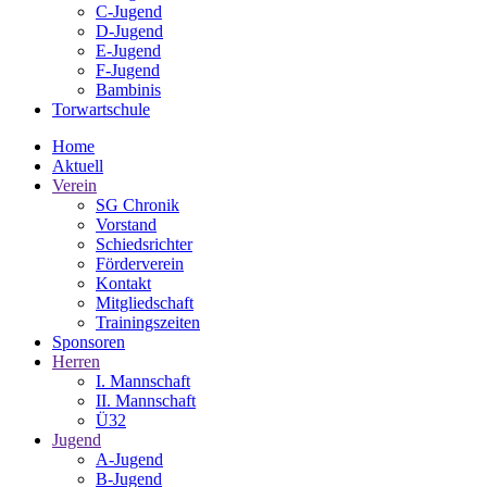
C-Jugend
D-Jugend
E-Jugend
F-Jugend
Bambinis
Torwartschule
Home
Aktuell
Verein
SG Chronik
Vorstand
Schiedsrichter
Förderverein
Kontakt
Mitgliedschaft
Trainingszeiten
Sponsoren
Herren
I. Mannschaft
II. Mannschaft
Ü32
Jugend
A-Jugend
B-Jugend