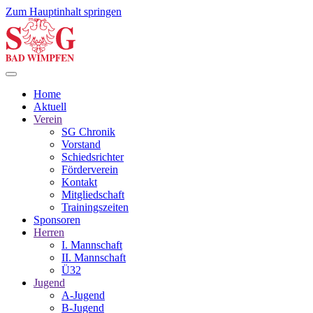
Zum Hauptinhalt springen
Home
Aktuell
Verein
SG Chronik
Vorstand
Schiedsrichter
Förderverein
Kontakt
Mitgliedschaft
Trainingszeiten
Sponsoren
Herren
I. Mannschaft
II. Mannschaft
Ü32
Jugend
A-Jugend
B-Jugend