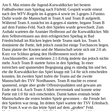
Am 9. Mai reisten die Jugend-Kurwaldkicker bei bestem
Fußballwetter zum Spieltag nach Fürfeld. Gespielt wurde erneut
nach den WFV-Regeln im 4-gegen-4 sowie im 3-gegen-3-Funino.
Dafür wurde die Mannschaft in Team A und Team B aufgeteilt.
Während Team A zunächst im 4-gegen-4 startete, begann Team B
auf dem Funino-Feld. Nach drei Spielen wurde gewechselt. Zum
Auftakt warteten die Aramäer Heilbronn auf die Kurwaldkicker. Mit
dem Selbstvertrauen aus dem erfolgreichen Spieltag in Bad
Friedrichshall im Rücken legten beide Teams stark los. Team A
dominierte die Partie, ließ jedoch zunächst einige Torchancen liegen.
Dann platzte der Knoten und die Mannschaft setzte sich mit 2:0 ab.
Kurz vor Schluss gelang den Heilbronnern noch der
Anschlusstreffer, am verdienten 2:1-Erfolg änderte das jedoch nichts
mehr. Auch Team B startete furios in den Spieltag. In einer
torreichen und spannenden Begegnung ging es ständig hin und her,
ehe die Kurwaldkicker das Spiel knapp mit 5:4 für sich entscheiden
konnten. Im zweiten Spiel trafen die Teams auf die zweite
Mannschaft des TSV Nordhausen. Team B machte es erneut
spannend, zeigte aber große Offensivqualitäten und gewann am
Ende mit 6:4. Auch Team A blieb nervenstark und konnte seine
Partie mit 1:0 für sich entscheiden. Damit hatten erstmals beide
Mannschaften die ersten beiden Spiele gewonnen – die Freude bei
den Spielern war riesig. Im dritten Spiel wartete der TSV Erlenbach.
Für Team A war es das letzte Spiel auf dem „großen“ Feld.