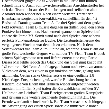
Hochmotiviert gingen die SG-Kicker in die Partie und führten
schnell mit 2:0. Auch vom zwischenzeitlichen Anschlusstreffer ließ
sich das Team nicht aus der Ruhe bringen und stellte den alten
Abstand rasch wieder her. Nach einem weiteren Treffer der
Erlenbacher sorgten die Kurwaldkicker schließlich für den 4:2-
Endstand. Damit gewann Team A alle drei Spiele auf dem großen
Feld souverän. Team B musste dagegen im dritten Spiel den ersten
Punktverlust hinnehmen. Nach erneut spannendem Spielverlauf
endete die Partie 3:3. Somit stand nach drei Spielen eine nahezu
perfekte Punkteausbeute zu Buche. Die Leistungssteigerung der
vergangenen Wochen war deutlich zu erkennen. Nach dem
Seitenwechsel trat Team A im Funino an, während Team B auf das
große Feld wechselte. Gegner war nun der TV Flein. Team B blieb
seinem Spieltagsmotto treu und lieferte erneut eine enge Partie.
Dieses Mal fehlte jedoch das Glück und das Spiel ging knapp mit
1:2 verloren. Bei Team A lief dagegen kaum noch etwas zusammen.
Vieles von dem, was zuvor so gut funktioniert hatte, gelang nun
nicht mehr. Gegen starke Gegner setzte es eine deutliche 1:8-
Niederlage. Entsprechend groß war die Enttäuschung bei den
Kindern, die von Eltern und Trainern wieder aufgebaut werden
mussten. Im fünften Spiel trafen die Kurwaldkicker auf den SV
Heilbronn am Leinbach. Team B zeigte erneut großen Kampfgeist
und gewann eine weitere spannende Begegnung mit 2:1. Die
Freude war damit schnell zurück. Bei Team A machte sich hingegen
die Anstrengung der ersten Spiele sowie die mittlerweile hohen