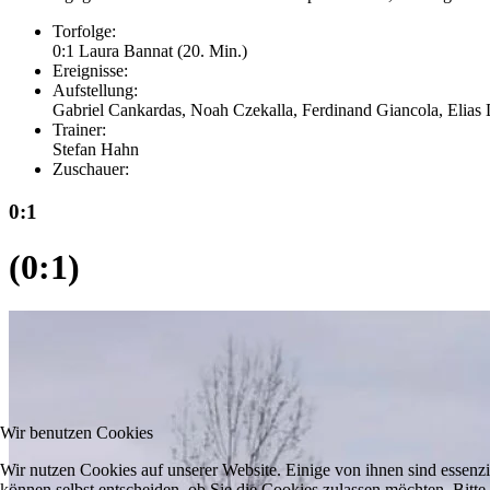
Torfolge:
0:1 Laura Bannat (20. Min.)
Ereignisse:
Aufstellung:
Gabriel Cankardas, Noah Czekalla, Ferdinand Giancola, Elias
Trainer:
Stefan Hahn
Zuschauer:
0:1
(0:1)
Wir benutzen Cookies
Wir nutzen Cookies auf unserer Website. Einige von ihnen sind essenzi
können selbst entscheiden, ob Sie die Cookies zulassen möchten. Bitte