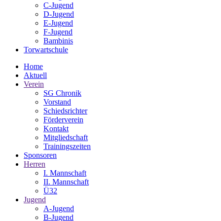
C-Jugend
D-Jugend
E-Jugend
F-Jugend
Bambinis
Torwartschule
Home
Aktuell
Verein
SG Chronik
Vorstand
Schiedsrichter
Förderverein
Kontakt
Mitgliedschaft
Trainingszeiten
Sponsoren
Herren
I. Mannschaft
II. Mannschaft
Ü32
Jugend
A-Jugend
B-Jugend