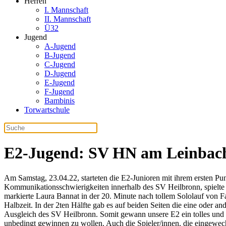
Herren
I. Mannschaft
II. Mannschaft
Ü32
Jugend
A-Jugend
B-Jugend
C-Jugend
D-Jugend
E-Jugend
F-Jugend
Bambinis
Torwartschule
E2-Jugend: SV HN am Leinbach
Am Samstag, 23.04.22, starteten die E2-Junioren mit ihrem ersten P
Kommunikationsschwierigkeiten innerhalb des SV Heilbronn, spielte 
markierte Laura Bannat in der 20. Minute nach tollem Sololauf von F
Halbzeit. In der 2ten Hälfte gab es auf beiden Seiten die eine oder 
Ausgleich des SV Heilbronn. Somit gewann unsere E2 ein tolles und 
unbedingt gewinnen zu wollen. Auch die Spieler/innen, die eingewechs