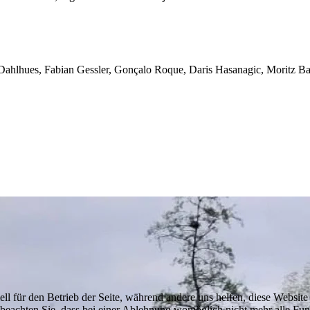
 Dahlhues, Fabian Gessler, Gonçalo Roque, Daris Hasanagic, Moritz Ba
ell für den Betrieb der Seite, während andere uns helfen, diese Websit
 beachten Sie, dass bei einer Ablehnung womöglich nicht mehr alle Funk