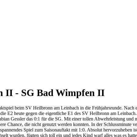
 II - SG Bad Wimpfen II
unktspiel beim SV Heilbronn am Leinbach in die Frühjahrsrunde. Nach 
die E2 heute gegen die eigentliche E1 des SV Heilbronn am Leinbach.
abian Gessler das 0:1 für die SG. Mit einer tollen Abwehrleistung und
andere Chance, die nicht genutzt werden konnten. In der Schlussminute 
spannendes Spiel zum Saisonauftakt mit 1:0. Absolut hervorzuheben i
elt wurden, fügten sich toll ein und jedes Kind warf alles was es hatt