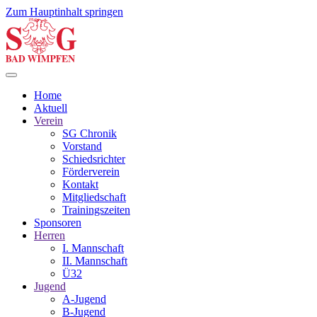
Zum Hauptinhalt springen
Home
Aktuell
Verein
SG Chronik
Vorstand
Schiedsrichter
Förderverein
Kontakt
Mitgliedschaft
Trainingszeiten
Sponsoren
Herren
I. Mannschaft
II. Mannschaft
Ü32
Jugend
A-Jugend
B-Jugend