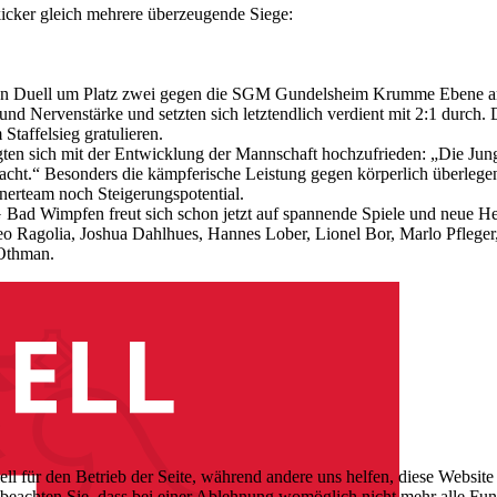
kicker gleich mehrere überzeugende Siege:
nden Duell um Platz zwei gegen die SGM Gundelsheim Krumme Ebene am 
und Nervenstärke und setzten sich letztendlich verdient mit 2:1 durch.
taffelsieg gratulieren.
ten sich mit der Entwicklung der Mannschaft hochzufrieden: „Die Jungs 
bracht.“ Besonders die kämpferische Leistung gegen körperlich überle
inerteam noch Steigerungspotential.
G Bad Wimpfen freut sich schon jetzt auf spannende Spiele und neue He
eo Ragolia, Joshua Dahlhues, Hannes Lober, Lionel Bor, Marlo Pfleger
 Othman.
ell für den Betrieb der Seite, während andere uns helfen, diese Websit
 beachten Sie, dass bei einer Ablehnung womöglich nicht mehr alle Funk