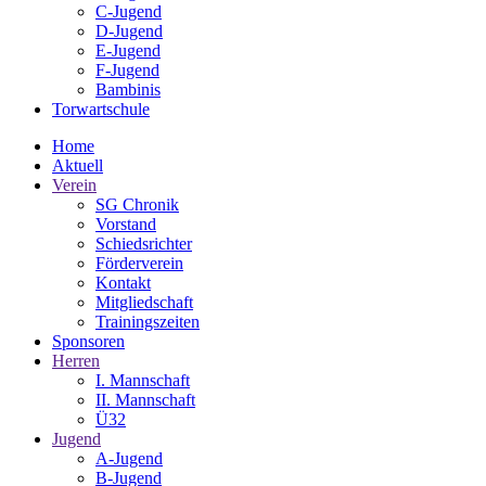
C-Jugend
D-Jugend
E-Jugend
F-Jugend
Bambinis
Torwartschule
Home
Aktuell
Verein
SG Chronik
Vorstand
Schiedsrichter
Förderverein
Kontakt
Mitgliedschaft
Trainingszeiten
Sponsoren
Herren
I. Mannschaft
II. Mannschaft
Ü32
Jugend
A-Jugend
B-Jugend