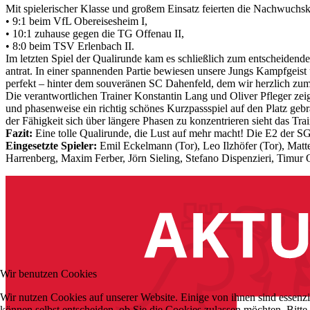
Mit spielerischer Klasse und großem Einsatz feierten die Nachwuchs
• 9:1 beim VfL Obereisesheim I,
• 10:1 zuhause gegen die TG Offenau II,
• 8:0 beim TSV Erlenbach II.
Im letzten Spiel der Qualirunde kam es schließlich zum entscheide
antrat. In einer spannenden Partie bewiesen unsere Jungs Kampfgeist 
perfekt – hinter dem souveränen SC Dahenfeld, dem wir herzlich zum S
Die verantwortlichen Trainer Konstantin Lang und Oliver Pfleger zeig
und phasenweise ein richtig schönes Kurzpassspiel auf den Platz ge
der Fähigkeit sich über längere Phasen zu konzentrieren sieht das Tra
Fazit:
Eine tolle Qualirunde, die Lust auf mehr macht! Die E2 der S
Eingesetzte Spieler:
Emil Eckelmann (Tor), Leo Ilzhöfer (Tor), Matt
Harrenberg, Maxim Ferber, Jörn Sieling, Stefano Dispenzieri, Timur
Wir benutzen Cookies
Wir nutzen Cookies auf unserer Website. Einige von ihnen sind essenzi
können selbst entscheiden, ob Sie die Cookies zulassen möchten. Bitte