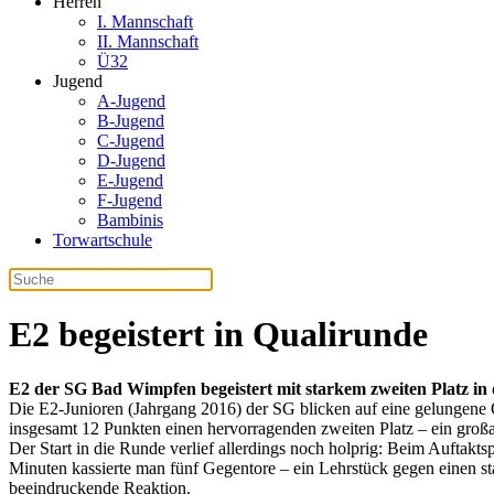
Herren
I. Mannschaft
II. Mannschaft
Ü32
Jugend
A-Jugend
B-Jugend
C-Jugend
D-Jugend
E-Jugend
F-Jugend
Bambinis
Torwartschule
E2 begeistert in Qualirunde
E2 der SG Bad Wimpfen begeistert mit starkem zweiten Platz in d
Die E2-Junioren (Jahrgang 2016) der SG blicken auf eine gelungene Q
insgesamt 12 Punkten einen hervorragenden zweiten Platz – ein großa
Der Start in die Runde verlief allerdings noch holprig: Beim Auftakt
Minuten kassierte man fünf Gegentore – ein Lehrstück gegen einen s
beeindruckende Reaktion.