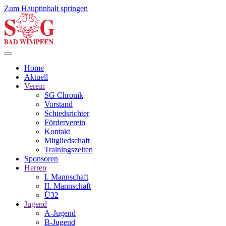
Zum Hauptinhalt springen
Home
Aktuell
Verein
SG Chronik
Vorstand
Schiedsrichter
Förderverein
Kontakt
Mitgliedschaft
Trainingszeiten
Sponsoren
Herren
I. Mannschaft
II. Mannschaft
Ü32
Jugend
A-Jugend
B-Jugend