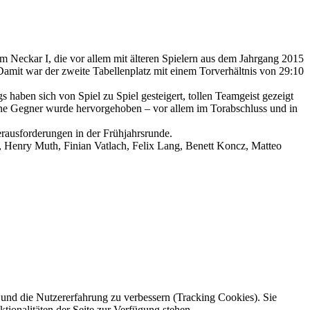
Neckar I, die vor allem mit älteren Spielern aus dem Jahrgang 2015
 Damit war der zweite Tabellenplatz mit einem Torverhältnis von 29:10
haben sich von Spiel zu Spiel gesteigert, tollen Teamgeist gezeigt
gene Gegner wurde hervorgehoben – vor allem im Torabschluss und in
rausforderungen in der Frühjahrsrunde.
, Henry Muth, Finian Vatlach, Felix Lang, Benett Koncz, Matteo
e und die Nutzererfahrung zu verbessern (Tracking Cookies). Sie
tionalitäten der Seite zur Verfügung stehen.