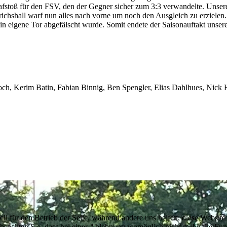
trafstoß für den FSV, den der Gegner sicher zum 3:3 verwandelte. Unse
drichshall warf nun alles nach vorne um noch den Ausgleich zu erzielen.
in eigene Tor abgefälscht wurde. Somit endete der Saisonauftakt unse
ch, Kerim Batin, Fabian Binnig, Ben Spengler, Elias Dahlhues, Nick
ell für den Betrieb der Seite, während andere uns helfen, diese Websit
 beachten Sie, dass bei einer Ablehnung womöglich nicht mehr alle Funk