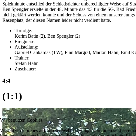
Spielminute entschied der Schiedsrichter unberechtigter Weise auf S
Ben Spengler erzielte in der 48. Minute das 4:3 für die SG. Bad Frie
nicht geklärt werden konnte und der Schuss von einem unserer Jungs 
Rasenplatz, der diesen Namen leider nicht verdient hatte.
Torfolge:
Kerim Batin (2), Ben Spengler (2)
Ereignisse:
Aufstellung:
Gabriel Cankardas (TW), Finn Margraf, Marlon Hahn, Emil Ko
Trainer:
Stefan Hahn
Zuschauer:
4:4
(1:1)
Wir benutzen Cookies
Wir nutzen Cookies auf unserer Website. Einige von ihnen sind essenzi
können selbst entscheiden, ob Sie die Cookies zulassen möchten. Bitte