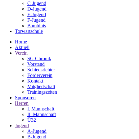
C-Jugend
D-Jugend
E-Jugend
F-Jugend
Bambinis
Torwartschule
Home
Aktuell
Verein
SG Chronik
Vorstand
Schiedsrichter
Förderverein
Kontakt
Mitgliedschaft
Trainingszeiten
Sponsoren
Herren
I. Mannschaft
II. Mannschaft
Ü32
Jugend
A-Jugend
B-Jugend