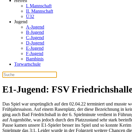
Herren
I. Mannschaft
II. Mannschaft
Ü32
Jugend
A-Jugend
B-Jugend
C-Jugend
D-Jugend
E-Jugend
F-Jugend
Bambinis
Torwartschule
E1-Jugend: FSV Friedrichshall
Das Spiel war ursprünglich auf den 02.04.22 terminiert und musste w
Frühjahrssaison. Auf einem Rasenplatz, der diese Bezeichnung in kein
ging auch Bad Friedrichshall in der 6. Spielminute verdient in Führu
auf Augenhöhe, was jedoch durch den Platzzustand sehr stark beeinfl
Pause kamen unsere E1-Spieler besser ins Spiel und so konnte Kerim 
Spielmute das 3:1. Leider wurde in der Folgezeit weitere Chancen die