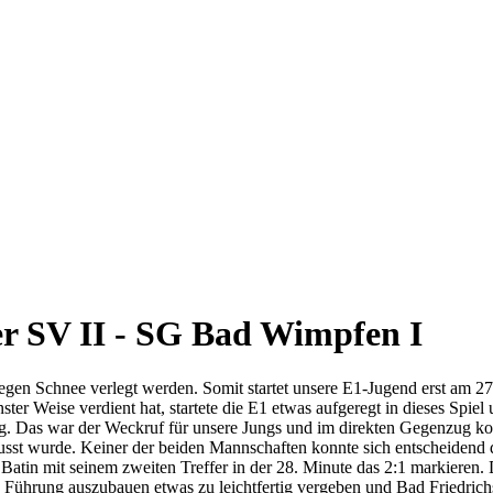
er SV II - SG Bad Wimpfen I
egen Schnee verlegt werden. Somit startet unsere E1-Jugend erst am 2
ster Weise verdient hat, startete die E1 etwas aufgeregt in dieses Spie
ng. Das war der Weckruf für unsere Jungs und im direkten Gegenzug kon
usst wurde. Keiner der beiden Mannschaften konnte sich entscheidend d
Batin mit seinem zweiten Treffer in der 28. Minute das 2:1 markieren.
 Führung auszubauen etwas zu leichtfertig vergeben und Bad Friedrichs