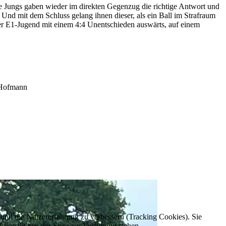
re Jungs gaben wieder im direkten Gegenzug die richtige Antwort und
 Und mit dem Schluss gelang ihnen dieser, als ein Ball im Strafraum
rer E1-Jugend mit einem 4:4 Unentschieden auswärts, auf einem
 Hofmann
e und die Nutzererfahrung zu verbessern (Tracking Cookies). Sie
tionalitäten der Seite zur Verfügung stehen.