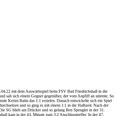
7.04.22 mit dem Auswärtsspiel beim FSV Bad Friedrichshall in die
l und sah sich einem Gegner gegenüber, der vom Anpfiff an stürmte. So
nte Kerim Batin das 1:1 erzielen. Danach entwickelte sich ein Spiel
urchsetzen und so ging es mit einem 1:1 in die Halbzeit. Nach der
 Die SG blieb am Drücker und so gelang Ben Spengler in der 31.
hall kam in der 43. Minute zum 3:2 Anschlusstreffer. In der 47.