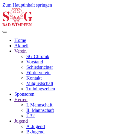
Zum Hauptinhalt springen
Home
Aktuell
Verein
SG Chronik
Vorstand
Schiedsrichter
Förderverein
Kontakt
Mitgliedschaft
Trainingszeiten
Sponsoren
Herren
I. Mannschaft
II. Mannschaft
Ü32
Jugend
A-Jugend
B-Jugend