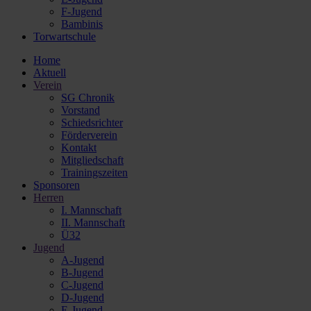
F-Jugend
Bambinis
Torwartschule
Home
Aktuell
Verein
SG Chronik
Vorstand
Schiedsrichter
Förderverein
Kontakt
Mitgliedschaft
Trainingszeiten
Sponsoren
Herren
I. Mannschaft
II. Mannschaft
Ü32
Jugend
A-Jugend
B-Jugend
C-Jugend
D-Jugend
E-Jugend