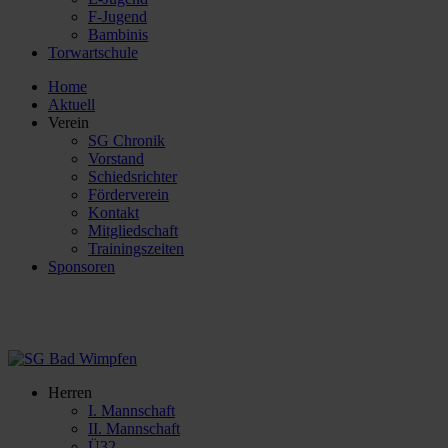
F-Jugend
Bambinis
Torwartschule
Home
Aktuell
Verein
SG Chronik
Vorstand
Schiedsrichter
Förderverein
Kontakt
Mitgliedschaft
Trainingszeiten
Sponsoren
Herren
I. Mannschaft
II. Mannschaft
Ü32