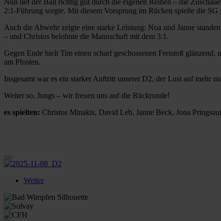
Nun lief der Ball richtig gut durch die eigenen Reihen – die Zuschaue
2:1-Führung sorgte. Mit diesem Vorsprung im Rücken spielte die SG s
Auch die Abwehr zeigte eine starke Leistung: Noa und Janne standen
– und Christos belohnte die Mannschaft mit dem 3:1.
Gegen Ende hielt Tim einen scharf geschossenen Freistoß glänzend, 
am Pfosten.
Insgesamt war es ein starker Auftritt unserer D2, der Lust auf mehr m
Weiter so, Jungs – wir freuen uns auf die Rückrunde!
es spielten:
Christos Minakis, David Leb, Janne Beck, Jona Pringsa
Weiter