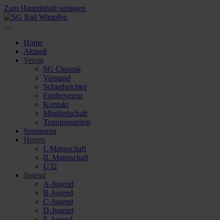
Zum Hauptinhalt springen
Home
Aktuell
Verein
SG Chronik
Vorstand
Schiedsrichter
Förderverein
Kontakt
Mitgliedschaft
Trainingszeiten
Sponsoren
Herren
I. Mannschaft
II. Mannschaft
Ü32
Jugend
A-Jugend
B-Jugend
C-Jugend
D-Jugend
E-Jugend