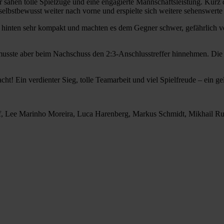
r sahen tolle Spielzüge und eine engagierte Mannschaftsleistung. Kurz 
elbstbewusst weiter nach vorne und erspielte sich weitere sehenswert
 hinten sehr kompakt und machten es dem Gegner schwer, gefährlich vo
musste aber beim Nachschuss den 2:3-Anschlusstreffer hinnehmen. Die 
acht! Ein verdienter Sieg, tolle Teamarbeit und viel Spielfreude – ein 
uf, Lee Marinho Moreira, Luca Harenberg, Markus Schmidt, Mikhail R