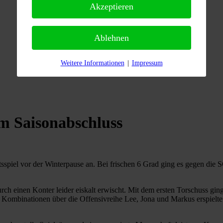
Akzeptieren
Ablehnen
Weitere Informationen
|
Impressum
um Saisonabschluss
spiel vor der Winterpause an. Bei frischen 6 Grad ging es gegen die
h einen Konter leider eiskalt erwischt. Mit dem ersten Torschuss gin
 Kombinationen über die Offensivreihe Lee, Jona und Markus erspielte