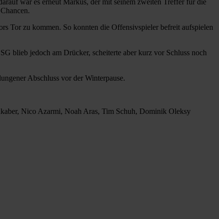
darauf war es erneut Markus, der mit seinem zweiten Treffer für die
e Chancen.
rs Tor zu kommen. So konnten die Offensivspieler befreit aufspielen
SG blieb jedoch am Drücker, scheiterte aber kurz vor Schluss noch
gelungener Abschluss vor der Winterpause.
ukaber, Nico Azarmi, Noah Aras, Tim Schuh, Dominik Oleksy