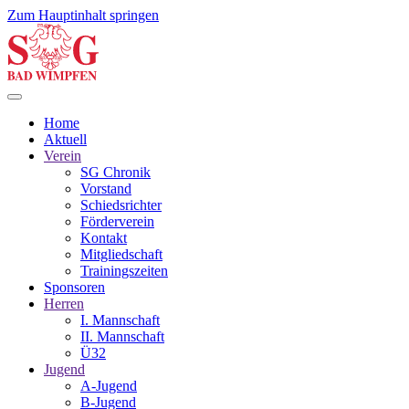
Zum Hauptinhalt springen
Home
Aktuell
Verein
SG Chronik
Vorstand
Schiedsrichter
Förderverein
Kontakt
Mitgliedschaft
Trainingszeiten
Sponsoren
Herren
I. Mannschaft
II. Mannschaft
Ü32
Jugend
A-Jugend
B-Jugend