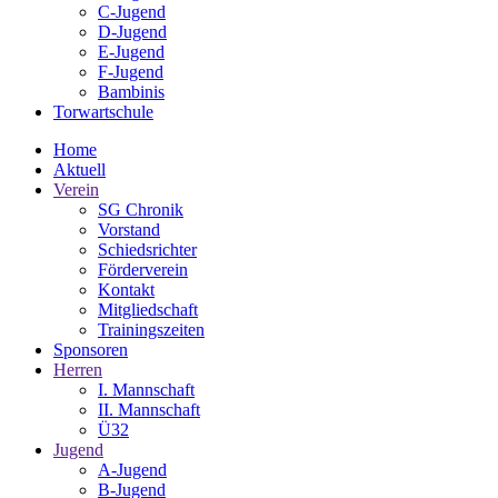
C-Jugend
D-Jugend
E-Jugend
F-Jugend
Bambinis
Torwartschule
Home
Aktuell
Verein
SG Chronik
Vorstand
Schiedsrichter
Förderverein
Kontakt
Mitgliedschaft
Trainingszeiten
Sponsoren
Herren
I. Mannschaft
II. Mannschaft
Ü32
Jugend
A-Jugend
B-Jugend