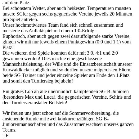
auf dem Platz.
Bei schönstem Wetter, aber auch heißesten Temperaturen mussten
unsere SGler gegen sechs gegnerische Vereine jeweils 20 Minuten
pro Spiel antreten.
Unser hochmotiviertes Team fand sich schnell zusammen und
meisterte das Auftaktspiel mit einem 1:0-Erfolg.
Euphorisch, aber auch gegen zwei darauffolgende starke Vereine,
gingen wir mit nur jeweils einem Punktgewinn (0:0 und 1:1) vom
Platz!
Die weiteren drei Spiele konnten dafür mit 3:0, 4:1 und 2:0
gewonnen werden! Dies machte eine geschlossene
Mannschaftsleistung, der Wille und die Einsatzbereitschaft unserer
Kurwaldkicker möglich und so durften unsere mitgereisten Eltern,
beide SG Trainer und jeder einzelne Spieler am Ende den 1.Platz
und somit den Turniersieg bejubeln!
Ein großes Lob an alle unermüdlich kämpfenden SG B-Junioren
(besonders Max und Luca), die gegnerischen Vereine, Schiris und
den Turnierveranstalter Beilstein!
Wir freuen uns jetzt schon auf die Sommervorbereitung, die
anstehende Runde mit zwei konkurrenzfähigen SG B-
Juniorenmannschaften und das Zusammenwachsen unseres ganzen
Teams.
TF