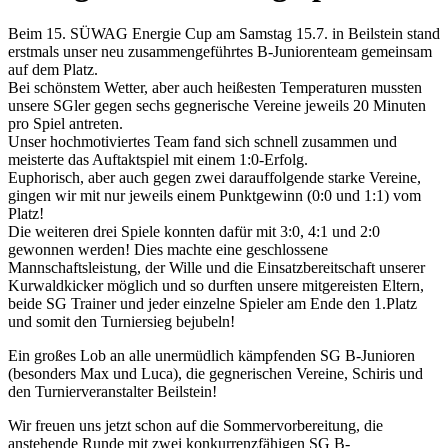
Beim 15. SÜWAG Energie Cup am Samstag 15.7. in Beilstein stand
erstmals unser neu zusammengeführtes B-Juniorenteam gemeinsam
auf dem Platz.
Bei schönstem Wetter, aber auch heißesten Temperaturen mussten
unsere SGler gegen sechs gegnerische Vereine jeweils 20 Minuten
pro Spiel antreten.
Unser hochmotiviertes Team fand sich schnell zusammen und
meisterte das Auftaktspiel mit einem 1:0-Erfolg.
Euphorisch, aber auch gegen zwei darauffolgende starke Vereine,
gingen wir mit nur jeweils einem Punktgewinn (0:0 und 1:1) vom
Platz!
Die weiteren drei Spiele konnten dafür mit 3:0, 4:1 und 2:0
gewonnen werden! Dies machte eine geschlossene
Mannschaftsleistung, der Wille und die Einsatzbereitschaft unserer
Kurwaldkicker möglich und so durften unsere mitgereisten Eltern,
beide SG Trainer und jeder einzelne Spieler am Ende den 1.Platz
und somit den Turniersieg bejubeln!
Ein großes Lob an alle unermüdlich kämpfenden SG B-Junioren
(besonders Max und Luca), die gegnerischen Vereine, Schiris und
den Turnierveranstalter Beilstein!
Wir freuen uns jetzt schon auf die Sommervorbereitung, die
anstehende Runde mit zwei konkurrenzfähigen SG B-